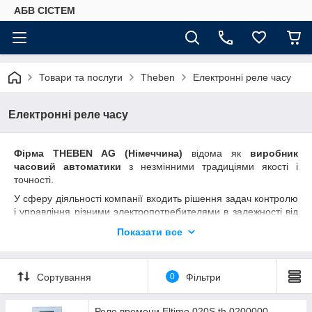
АБВ СІСТЕМ
Товари та послуги
Theben
Електронні реле часу
Електронні реле часу
Фірма THEBEN AG (Німеччина)
відома як
виробник
часовий автоматики
з незмінними традиціями якості і
точності.
У сферу діяльності компанії входить рішення задач контролю
і управління різними электропотребителями в залежності від
часу, температури, освітленості, вологості або комбінації цих
Показати все
параметрів для економії електроенергії і комфорту.
Сортування
0
Фільтри
Реле времени Eltimo 020S th 0200000