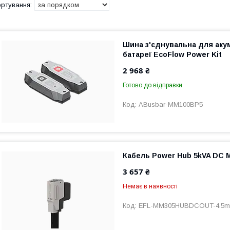
Шина з'єднувальна для аку
батареї EcoFlow Power Kit
2 968 ₴
Готово до відправки
ABusbar-MM100BP5
Кабель Power Hub 5kVA DC M
3 657 ₴
Немає в наявності
EFL-MM305HUBDCOUT-4.5m