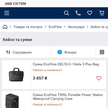
АБВ СІСТЕМ
Товари та послуги
EcoFlow
Аксесуари
Кейси та с
Кейси та сумки
Сортування
0
Фільтри
Сумка EcoFlow DELTA 3 / Delta 3 Plus Bag
Немає в наявності
3 657
₴
Сумка EcoFlow TRAIL Portable Power Station
Waterproof Carrying Case
Немає в наявності