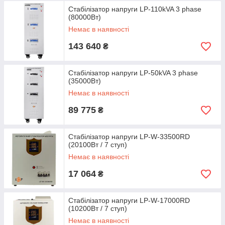
Стабілізатор напруги LP-110kVA 3 phase
(80000Вт)
Немає в наявності
143 640
₴
Стабілізатор напруги LP-50kVA 3 phase
(35000Вт)
Немає в наявності
89 775
₴
Стабілізатор напруги LP-W-33500RD
(20100Вт / 7 ступ)
Немає в наявності
17 064
₴
Стабілізатор напруги LP-W-17000RD
(10200Вт / 7 ступ)
Немає в наявності