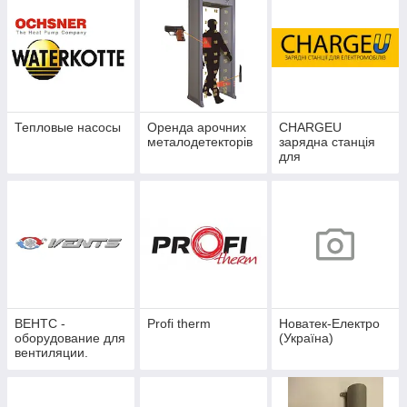
Тепловые насосы
Оренда арочних
CHARGEU
металодетекторів
зарядна станція
для
електромобіля
ВЕНТС -
Profi therm
Новатек-Електро
оборудование для
(Україна)
вентиляции.