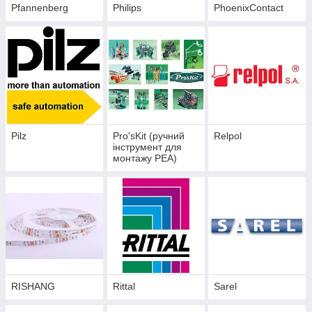
Pfannenberg
Philips
PhoenixContact
Pilz
Pro'sKit (ручний
Relpol
інструмент для
монтажу РЕА)
RISHANG
Rittal
Sarel