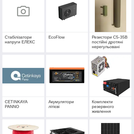
Стабілізатори
EcoFlow
Резистори С5-35B
напруги ЕЛЕКС
постійні дротяні
нерегульовані
CETINKAYA
Акумулятори
Комплекти
PANNO
літієві
резервного
живлення