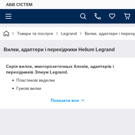
АБВ СІСТЕМ
Товари та послуги
Legrand
Вилки, адаптери і перехі
Вилки, адаптери і перехідники Helium Legrand
Серія вилок, многорозеточных блоків, адаптерів і
перехідників Элиум Legrand.
Пластикові виделки
Гумові вилки
Многорозеточные блоки
Показати все
Адаптери для подорожей
Зручні рішення на всі випадки життя.