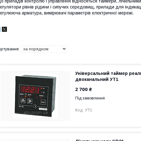
о приладів контролю і управління відносяться таймери, лічильники
егулятори рівнів рідини і сипучих середовищ, прилади для індикац
егулююча арматура, вимірювачі параметрів електричної мережі.
Універсальний таймер реал
двоканальний УТ1
2 700 ₴
Під замовлення
УТ1