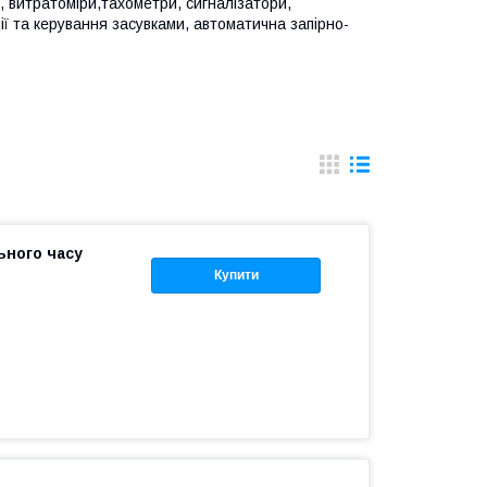
, витратоміри,тахометри, сигналізатори,
ії та керування засувками, автоматична запірно-
ьного часу
Купити