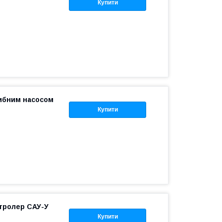
Купити
ибним насосом
Купити
нтролер САУ-У
Купити