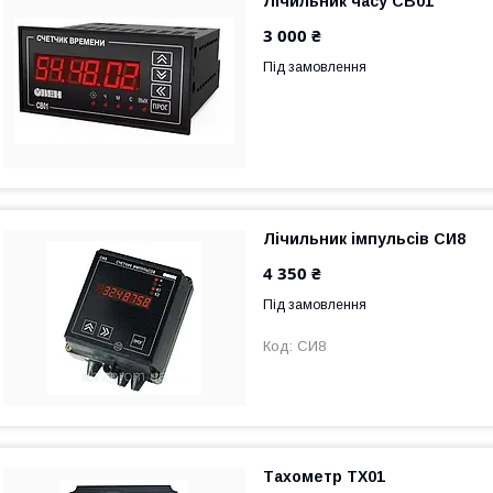
Лічильник часу СВ01
3 000 ₴
Під замовлення
Лічильник імпульсів СИ8
4 350 ₴
Під замовлення
СИ8
Тахометр TХ01