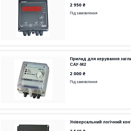
2 950 ₴
Під замовлення
Прилад для керування загл
САУ-М2
2 000 ₴
Під замовлення
Універсальний логічний ко