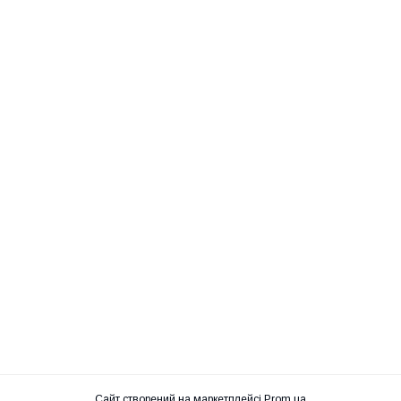
Сайт створений на маркетплейсі
Prom.ua