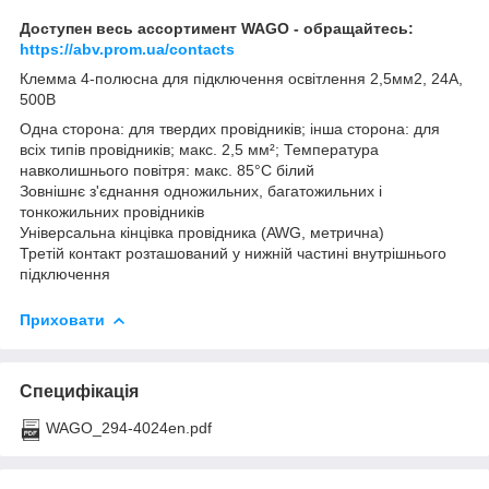
Доступен весь ассортимент WAGO - обращайтесь:
https://abv.prom.ua/contacts
Клемма 4-полюсна для підключення освітлення 2,5мм2, 24А,
500В
Одна сторона: для твердих провідників; інша сторона: для
всіх типів провідників; макс. 2,5 мм²; Температура
навколишнього повітря: макс. 85°C білий
Зовнішнє з'єднання одножильних, багатожильних і
тонкожильних провідників
Універсальна кінцівка провідника (AWG, метрична)
Третій контакт розташований у нижній частині внутрішнього
підключення
Приховати
Специфікація
WAGO_294-4024en.pdf