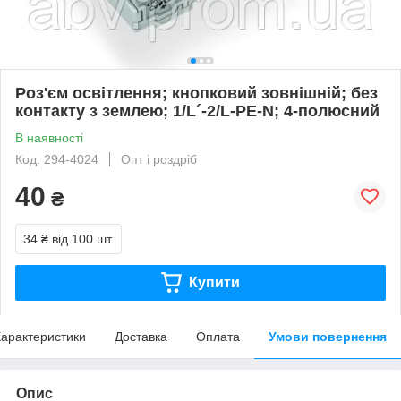
Роз'єм освітлення; кнопковий зовнішній; без
контакту з землею; 1/L´-2/L-PE-N; 4-полюсний
В наявності
Код: 294-4024
Опт і роздріб
40
₴
34 ₴
від 100 шт.
Купити
арактеристики
Доставка
Оплата
Умови повернення
Опис