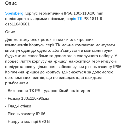
Опис
Spelsberg
Корпус герметичний IP66,180х110х90 mm,
полістирол з гладкими стінками, сер
ія ТК
PS 1811-9-
osp11040601
Опис
Для монтажу електротехнічних чи електронних
компонентів.Корпуси серії ТК можна компактно монтувати
впритул один до одного, або з'єднувати в монтажні групи
будь-якими способами за допомогою сполучного набору. У
процесі лиття корпусу на кришку наноситися герметизуючі
поліуретанове ущільнення, забезпечуючи рівень захисту ІР66.
Кріплення кришки до корпусу здійснюється за допомогою
ергономічних гвинтів, що не випадають, зі швидким
різьбленням.
- Виконання ТК PS - ударостійкий полістирол
- Розмір 180х110х90мм
- Гладкі стінки
- Рівень захисту IP 66
- Напруга ізоляції 690 В