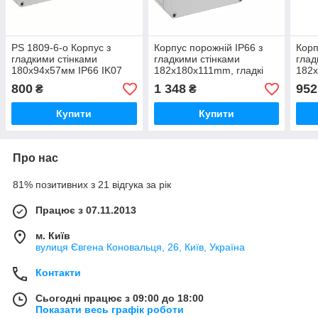
PS 1809-6-o Корпус з
Корпус порожній IP66 з
Корп
гладкими стінками
гладкими стінками
глад
180x94x57мм IP66 IK07
182x180x111mm, гладкі
182x
серія ТК Spelsberg
стінки, серії TK PS 1818-
стін
800
1 348
952
₴
₴
11041001
11-o 111090701
11-o
Купити
Купити
Про нас
81% позитивних з 21 відгука за рік
Працює з 07.11.2013
м. Київ
вулиця Євгена Коновальця, 26, Київ, Україна
Контакти
Сьогодні працює з 09:00 до 18:00
Показати весь графік роботи