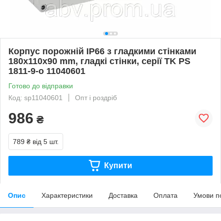
Корпус порожній IP66 з гладкими стінками
180х110х90 mm, гладкі стінки, серії TK PS
1811-9-o 11040601
Готово до відправки
Код: sp11040601
Опт і роздріб
986
₴
789 ₴
від 5 шт.
Купити
Опис
Характеристики
Доставка
Оплата
Умови п