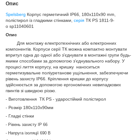
Опис
Spelsberg
Корпус герметичний IP66, 180х110х90 mm,
полістирол із гладкими стінками,
серія
ТК PS 1811-9-
o
sp11040601
Опис
Для монтажу електротехнічних або електронних
компонентів.
Корпуси серії ТК можна компактно монтувати
впритул одна до одної або з'єднувати в монтажні групи будь-
якими способами за допомогою з'єднувального набору. У
процесі лиття корпусу, на кришку наноситься
герметизувальне поліуретанове ущільнення, забезпечуючи
рівень захисту ІР66. Кріплення кришки до корпусу
здійснюється за допомогою ергономічних невипадкових
гвинтів зі швидкою різзю.
- Виготовлення ТК PS - ударостійкий полістирол
- Розмір 180х110х90мм
- Гладкі стінки
- Рівень захисту IP 66
- Напруга ізоляції 690 В