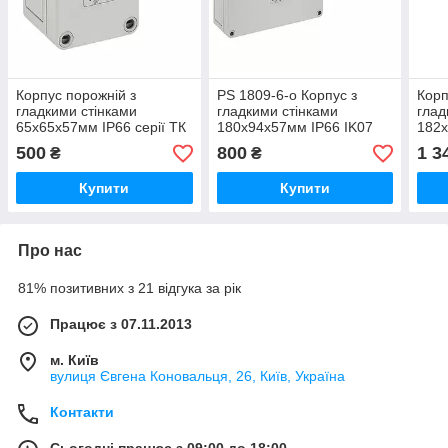
Корпус порожній з
PS 1809-6-o Корпус з
Корп
гладкими стінками
гладкими стінками
глад
65x65x57мм IP66 серії ТК
180x94x57мм IP66 IK07
182x
PS 77-6-o 11040101
серія ТК Spelsberg
стін
500
800
1 3
₴
₴
11041001
11-o
Купити
Купити
Про нас
81% позитивних з 21 відгука за рік
Працює з 07.11.2013
м. Київ
вулиця Євгена Коновальця, 26, Київ, Україна
Контакти