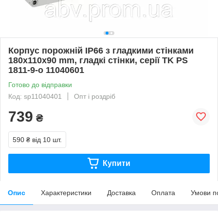
Корпус порожній IP66 з гладкими стінками
180х110х90 mm, гладкі стінки, серії TK PS
1811-9-o 11040601
Готово до відправки
Код: sp11040401
Опт і роздріб
739
₴
590 ₴
від 10 шт.
Купити
Опис
Характеристики
Доставка
Оплата
Умови п