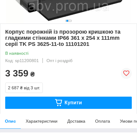
Корпус порожній із прозорою кришкою та
гладкими стінками IP66 361 x 254 x 111mm
серії TK PS 3625-11-to 11101201
В наявності
Код: sp11200801
Опт і роздріб
3 359
₴
2 687 ₴
від 3 шт.
Купити
Опис
Характеристики
Доставка
Оплата
Умови п