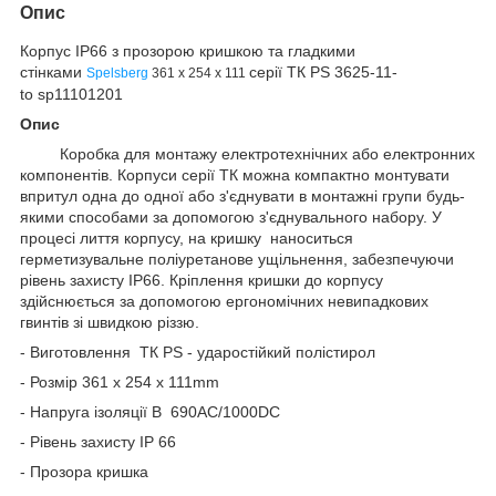
Опис
Корпус IP66 з прозорою кришкою та гладкими
стінками
серії ТК PS 3625-11-
Spelsberg
361 x 254 x 111
to
sp
11101201
Опис
Коробка для монтажу електротехнічних або електронних
компонентів.
Корпуси серії ТК можна компактно монтувати
впритул одна до одної або з'єднувати в монтажні групи будь-
якими способами за допомогою з'єднувального набору. У
процесі лиття корпусу, на кришку наноситься
герметизувальне поліуретанове ущільнення, забезпечуючи
рівень захисту ІР66. Кріплення кришки до корпусу
здійснюється за допомогою ергономічних невипадкових
гвинтів зі швидкою різзю.
- Виготовлення ТК PS - ударостійкий полістирол
- Розмір 361 x 254 x 111mm
- Напруга ізоляції В 690AC/1000DC
- Рівень захисту IP 66
- Прозора кришка