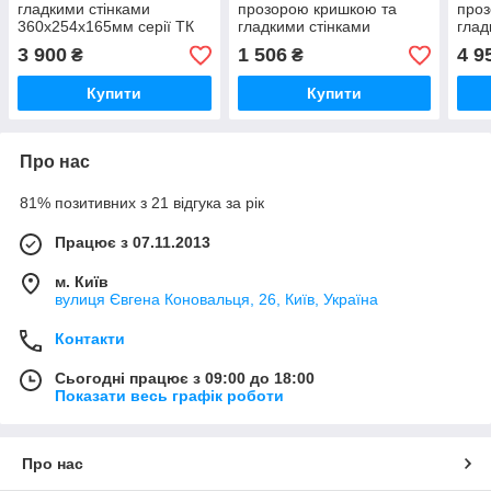
гладкими стінками
прозорою кришкою та
проз
360x254x165мм серії ТК
гладкими стінками
глад
PS 3625-16-o 11091201
182х180х90mm серії TK
130x
3 900
1 506
4 9
₴
₴
IP66
PS 1818-9-to 11100701
PS 1
Купити
Купити
Про нас
81% позитивних з 21 відгука за рік
Працює з 07.11.2013
м. Київ
вулиця Євгена Коновальця, 26, Київ, Україна
Контакти
Сьогодні працює з 09:00 до 18:00
Показати весь графік роботи
Про нас