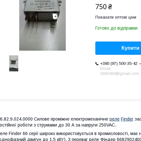
750 ₴
Показати оптові ціни
Готово до відправки
Купити
+380 (97) 500-35-42
Email:
3601660@gmail.com
6.82.9.024.0000 Силове проміжне електромеханічне
реле
Finder
зас
остійної роботи з струмами до 30 А за напруги 250VAC.
еле Finder 66 серії широко використовується в промисловості, ма
однофазний двигун до 1,5 кВт). З переваг реле Фіндер 668290240