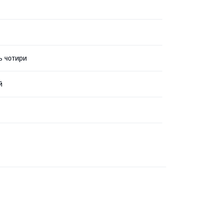
ь чотири
й