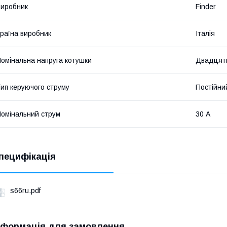
иробник
Finder
раїна виробник
Італія
омінальна напруга котушки
Двадцят
ип керуючого струму
Постійни
омінальний струм
30 А
пецифікація
s66ru.pdf
нформація для замовлення