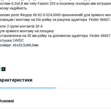
оз'єми 6,3х0,8 мм типу Faston 250 и посилену ізоляцію між котушко
исоку надійність.
илове реле Фіндер 66.82.9.024.0000 призначений для прямого мо
ланцам і монтажу на Din-рейку за рахунок адаптера Finder 06607.
еле 2 групи контактів 30 А
ля прямого монтажу на площину
становлення на 35 мм рейку за допомогою адаптера Finder 06607
отушка 24VDC
озміри: 41х33,5х68,5мм
арактеристики
Основні