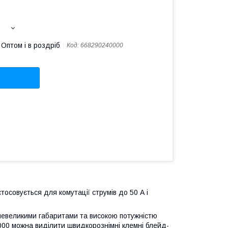
Оптом і в роздріб
Код:
668290240000
тосовується для комутації струмів до 50 А і
є невеликими габаритами та високою потужністю
000 можна виділити швидкорознімні клемні блейд-