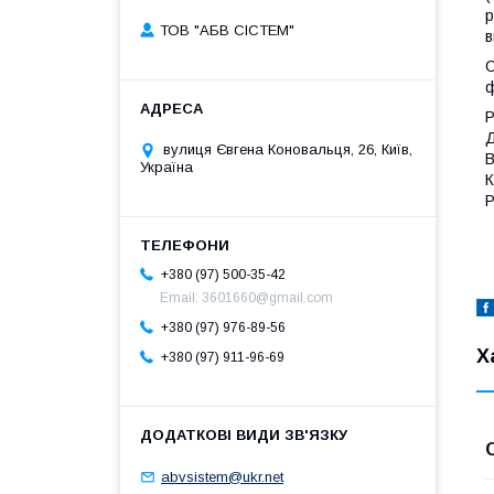
р
ТОВ "АБВ СІСТЕМ"
в
С
ф
Р
Д
вулиця Євгена Коновальця, 26, Київ,
В
Україна
К
Р
+380 (97) 500-35-42
Email: 3601660@gmail.com
+380 (97) 976-89-56
Х
+380 (97) 911-96-69
abvsistem@ukr.net