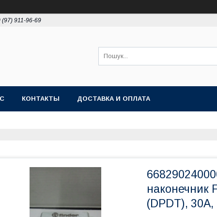
 (97) 911-96-69
АС
КОНТАКТЫ
ДОСТАВКА И ОПЛАТА
668290240000
наконечник F
(DРDТ), 30A,