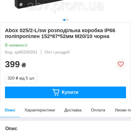
Abox 025/2-L/sw розподільна коробка IP66
поліпропілен 152*87*52мм M20/10 чорна
В наявності
Код: sp80200201
Опт і роздріб
399
₴
320 ₴
від 5 шт.
Купити
Опис
Характеристики
Доставка
Оплата
Умови п
Опис