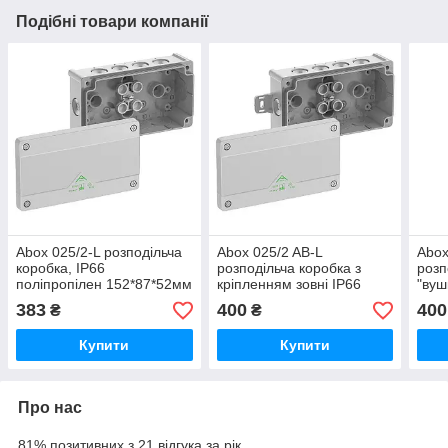
Подібні товари компанії
Abox 025/2-L розподільча
Abox 025/2 AB-L
Abox
коробка, IP66
розподільча коробка з
розп
поліпропілен 152*87*52мм
кріпленням зовні IP66
"вуш
IP65 M20/10
поліпропілен 152*87*52мм
полі
383
400
400
₴
₴
IP65 M20/10 IK07
M20/
80240301
Купити
Купити
Про нас
81% позитивних з 21 відгука за рік