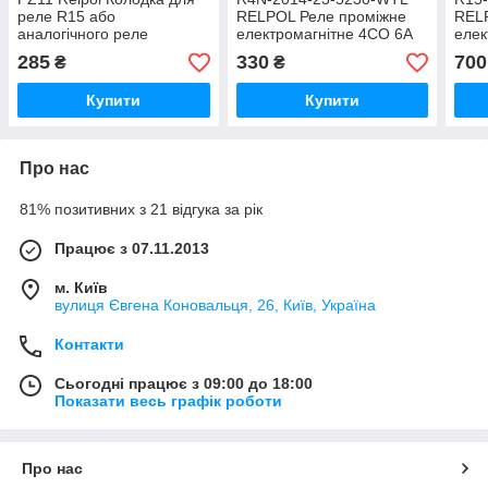
реле R15 або
RELPOL Реле проміжне
REL
аналогічного реле
електромагнітне 4CO 6A
елек
10А/300VAC 3CO(НВ/НЗ)
230VAC
230
285
330
700
₴
₴
контакту
Купити
Купити
Про нас
81% позитивних з 21 відгука за рік
Працює з 07.11.2013
м. Київ
вулиця Євгена Коновальця, 26, Київ, Україна
Контакти
Сьогодні працює з 09:00 до 18:00
Показати весь графік роботи
Про нас