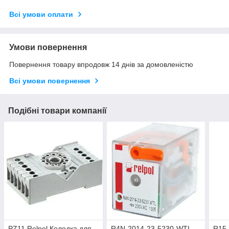
Всі умови оплати
Умови повернення
Повернення товару впродовж 14 днів за домовленістю
Всі умови повернення
Подібні товари компанії
PZ11 Relpol Колодка для
R4N-2014-23-5230-WTL
R15