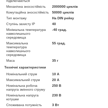
підключаються
Механічна зносостійкість
2000000 циклів
Комутаційна зносостійкість
50000 циклів
Тип монтажу
На DIN рейку
Ступінь захисту IP
40
Мінімальна температура
-40 град.
навколишнього
середовища
Максимальна
55 град.
температура
навколишнього
середовища
Маса
35 г
Технічні характеристики
Номінальний струм
10 А
Максимальний струм
20 А
Номінальна робоча
250 В
напруга змінного струму
Номінальна напруга
230 В
котушки
Споживана потужність
3 Вт