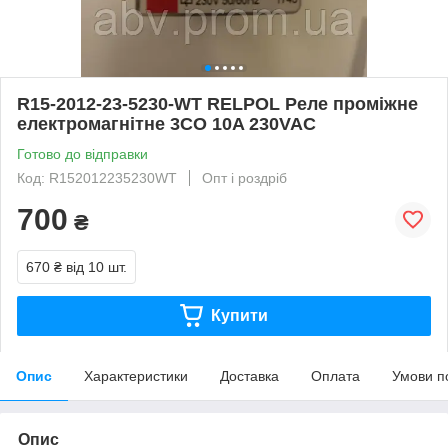
R15-2012-23-5230-WT RELPOL Реле проміжне
електромагнітне 3CO 10A 230VAC
Готово до відправки
Код: R152012235230WT
Опт і роздріб
700
₴
670 ₴
від 10 шт.
Купити
Опис
Характеристики
Доставка
Оплата
Умови п
Опис