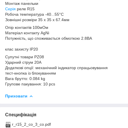
Монтаж панельки
Серія
реле R15
Робоча температура -40...55°C
Зовнішні розміри 35 x 35 x 67.4мм
Опір контактів 100мОм
Матеріал контакту AgNi
Потужність, що споживається обмоткою 2.8ВА
клас захисту IP20
Супутні товари PZ08
Ударний струм 20А
Додаткові опції: механічний індикатор спрацьовування
тест-кнопка із блокуванням
Вага брутто: 0.084 kg
Групове пакування: 10 pcs
Приховати
Специфікація
r_r15_2_co_3_co.pdf