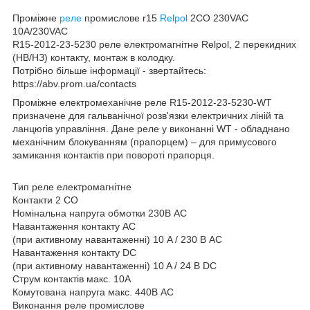
Проміжне
реле
промислове r15
Relpol
2CO 230VAC
10A/230VAC
R15-2012-23-5230 реле електромагнітне Relpol, 2 перекидних
(НВ/НЗ) контакту, монтаж в колодку.
Потрібно більше інформації - звертайтесь:
https://abv.prom.ua/contacts
Проміжне електромеханічне реле R15-2012-23-5230-WT
призначене для гальванічної розв'язки електричних ліній та
ланцюгів управління. Дане реле у виконанні WT - обладнано
механічним блокуванням (прапорцем) – для примусового
замикання контактів при повороті прапорця.
Тип реле електромагнітне
Контакти 2 CO
Номінальна напруга обмотки 230В AC
Навантаження контакту АС
(при активному навантаженні) 10 A / 230 В AC
Навантаження контакту DC
(при активному навантаженні) 10 A / 24 В DC
Струм контактів макс. 10А
Комутована напруга макс. 440В AC
Виконання реле промислове