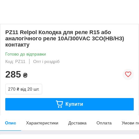
PZ11 Relpol Колодка для реле R15 або
аналогічного реле 10А/300VAC 3CO(НВ/НЗ)
контакту
Готово до відправки
Код: PZ11
Опт і роздріб
285
₴
270 ₴
від 20 шт.
Купити
Опис
Характеристики
Доставка
Оплата
Умови п