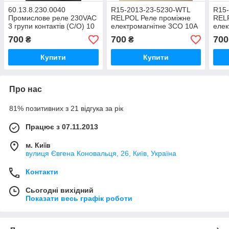
60.13.8.230.0040
R15-2013-23-5230-WTL
R15
Промислове реле 230VAC
RELPOL Реле проміжне
REL
3 групи контактів (C/O) 10
електромагнітне 3CO 10A
елек
А/250VAC 11-pin
230VAC
230
700
700
700
₴
₴
Купити
Купити
Про нас
81% позитивних з 21 відгука за рік
Працює з 07.11.2013
м. Київ
вулиця Євгена Коновальця, 26, Київ, Україна
Контакти
Сьогодні вихідний
Показати весь графік роботи