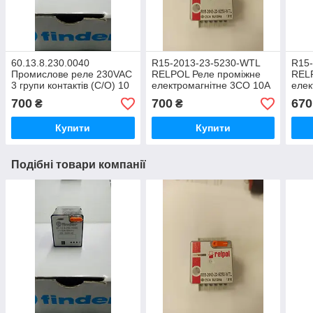
60.13.8.230.0040
R15-2013-23-5230-WTL
R15
Промислове реле 230VAC
RELPOL Реле проміжне
REL
3 групи контактів (C/O) 10
електромагнітне 3CO 10A
елек
А/250VAC 11-pin
230VAC
230
700
700
670
₴
₴
Купити
Купити
Подібні товари компанії