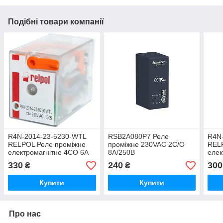
Подібні товари компанії
R4N-2014-23-5230-WTL
RSB2A080P7 Реле
R4N
RELPOL Реле проміжне
проміжне 230VAC 2C/O
REL
електромагнітне 4CO 6A
8А/250В
елек
230VAC
250
330
240
300
₴
₴
Купити
Купити
Про нас