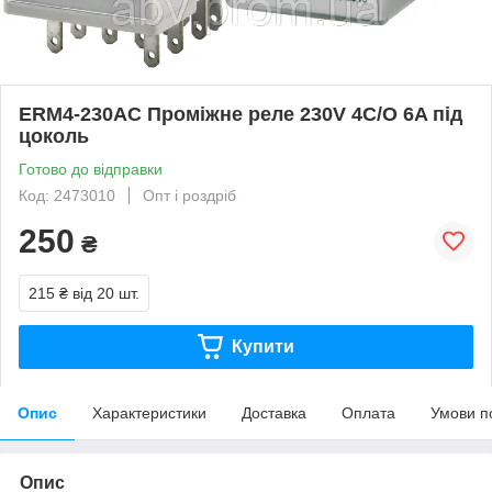
ERM4-230AC Проміжне реле 230V 4C/O 6A під
цоколь
Готово до відправки
Код: 2473010
Опт і роздріб
250
₴
215 ₴
від 20 шт.
Купити
Опис
Характеристики
Доставка
Оплата
Умови п
Опис