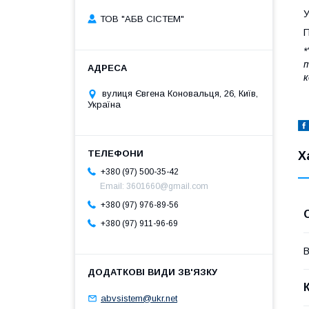
У
ТОВ "АБВ СІСТЕМ"
П
*
т
к
вулиця Євгена Коновальця, 26, Київ,
Україна
Х
+380 (97) 500-35-42
Email: 3601660@gmail.com
+380 (97) 976-89-56
+380 (97) 911-96-69
В
abvsistem@ukr.net