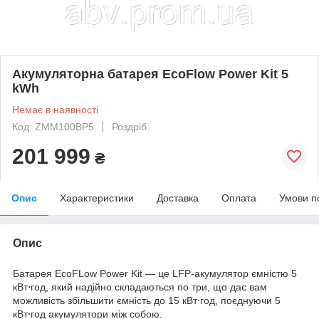
Акумуляторна батарея EcoFlow Power Kit 5
kWh
Немає в наявності
Код: ZMM100BP5
Роздріб
201 999
₴
Опис
Характеристики
Доставка
Оплата
Умови п
Опис
Батарея EcoFLow Power Kit — це LFP-акумулятор ємністю 5
кВт⋅год, який надійно складаються по три, що дає вам
можливість збільшити ємність до 15 кВт⋅год, поєднуючи 5
кВт⋅год акумулятори між собою.