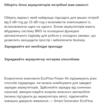
Оберіть блок акумуляторів потрібної вам ємності
Оберіть варіант, який найкраще підходить для ваших потреб:
від 5 кВт⋅год до 15 кВт⋅год з можливістю компонувати їх,
встановлюючи один на одного. Блоки акумуляторів мають
вбудовану систему BMS та оснащенні функцією
автоматичного підігріву для роботи у холодних умовах, що
дозволить заощадити простір і забезпечити безпеку.
Заряджайте всі необхідні прилади
Заряджайте акумулятор чотирма способами
Енергетичні комплекти EcoFlow Power Kit підтримують різні
способи підзарядки, які можна комбінувати для швидкої
зарядки акумуляторів. Здійснюйте зарядку від сонячних
панелей, використовуйте енергію власного автомобіля
(можна під'єднати до акумулятора авто), підключайте
зовнішнє джерело живлення — Smart Generator EcoFlow.