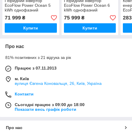
Гібридний інвертор
Гібридний інвертор
Ком
EcoFlow Power Ocean 5
EcoFlow Power Ocean 6
енер
kWh однофазний
kWh однофазний
EcoF
kWh
71 999
75 999
283
₴
₴
інве
Купити
Купити
Про нас
81% позитивних з 21 відгука за рік
Працює з 07.11.2013
м. Київ
вулиця Євгена Коновальця, 26, Київ, Україна
Контакти
Сьогодні працює з 09:00 до 18:00
Показати весь графік роботи
Про нас