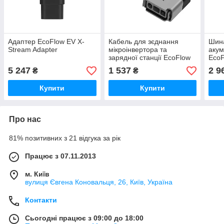
Адаптер EcoFlow EV X-
Кабель для зєднання
Шина
Stream Adapter
мікроінвертора та
акум
зарядної станції EcoFlow
EcoF
Car Charge Connector
5 247
1 537
2 9
₴
₴
Купити
Купити
Про нас
81% позитивних з 21 відгука за рік
Працює з 07.11.2013
м. Київ
вулиця Євгена Коновальця, 26, Київ, Україна
Контакти
Сьогодні працює з 09:00 до 18:00