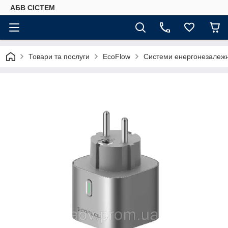
АБВ СІСТЕМ
Товари та послуги
EcoFlow
Системи енергонезалежн