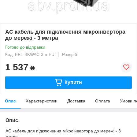
AC кабель для підключення мікроінвертора
до мережі - 3 метра
Готово до відправки
Код: EFL-BKWAC-3m-EU
Роздріб
1 537
₴
Купити
Опис
Характеристики
Доставка
Оплата
Умови п
Опис
AC кабель для підключення мікроінвертора до мережі - 3
метра