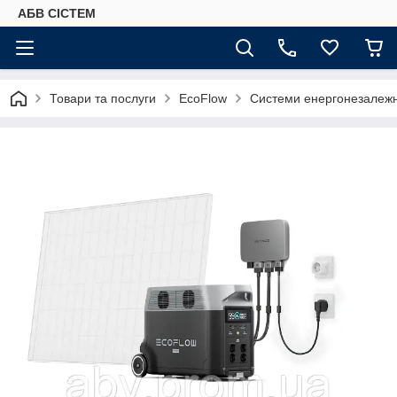
АБВ СІСТЕМ
Товари та послуги
EcoFlow
Системи енергонезалежн