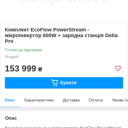
Комплект EcoFlow PowerStream -
мікроінвертор 600W + зарядна станція Delta
Pro
Готово до відправки
Роздріб
153 999
₴
Купити
Опис
Характеристики
Доставка
Оплата
Умови п
Опис
Комплект складаэться з мікроінвертора EcoFlow PowerStream