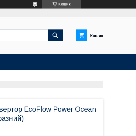
Кошик
Кошик
нвертор EcoFlow Power Ocean
фазний)