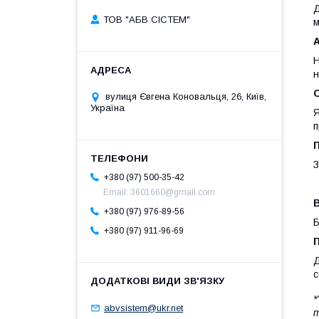
Д
ТОВ "АБВ СІСТЕМ"
м
Н
н
вулиця Євгена Коновальця, 26, Київ,
Україна
Я
п
П
З
+380 (97) 500-35-42
Email: 3601660@gmail.com
+380 (97) 976-89-56
Б
+380 (97) 911-96-69
П
Д
с
*
abvsistem@ukr.net
т