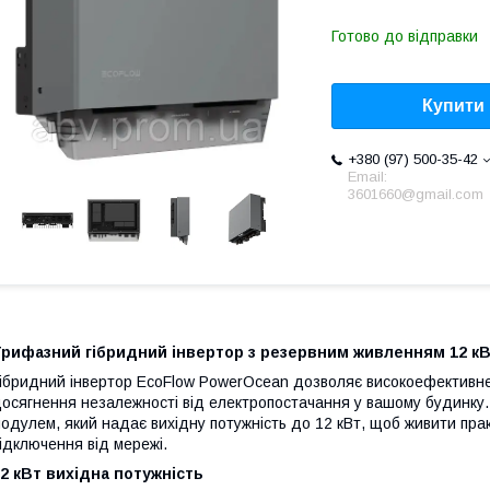
Готово до відправки
Купити
+380 (97) 500-35-42
Email:
3601660@gmail.com
Трифазний гібридний інвертор з резервним живленням 12 к
ібридний інвертор EcoFlow PowerOcean дозволяє високоефективне 
осягнення незалежності від електропостачання у вашому будинку.
одулем, який надає вихідну потужність до 12 кВт, щоб живити прак
ідключення від мережі.
2 кВт вихідна потужність