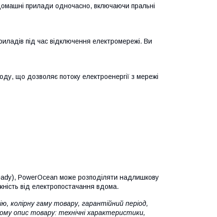
і домашні прилади одночасно, включаючи пральні
ладів під час відключення електромережі. Ви
оду, що дозволяє потоку електроенергії з мережі
Ready), PowerOcean може розподіляти надлишкову
жність від електропостачання вдома.
ю, колірну гаму товару, гарантійний період,
Тому опис товару: технічні характеристики,