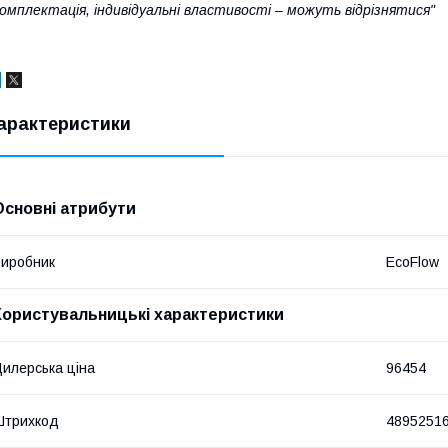
омплектація, індивідуальні властивості – можуть відрізнятися"
арактеристики
Основні атрибути
иробник
EcoFlow
Користувальницькі характеристики
илерська ціна
96454
Штрихкод
4895251