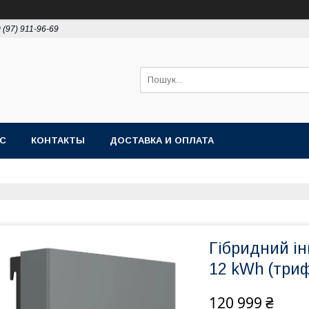
 (97) 911-96-69
АС
КОНТАКТЫ
ДОСТАВКА И ОПЛАТА
Гібридний і
12 kWh (три
120 999 ₴