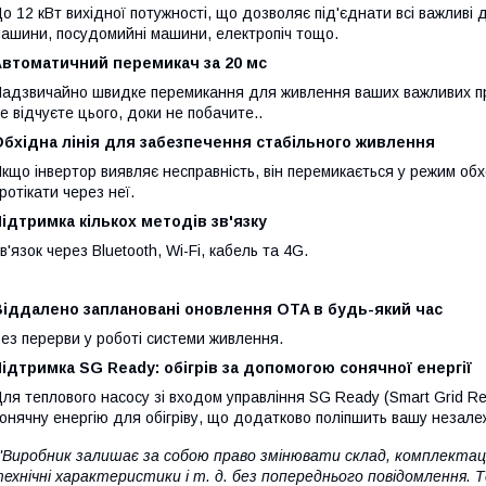
о 12 кВт вихідної потужності, що дозволяє під'єднати всі важлив
ашини, посудомийні машини, електропіч тощо.
Автоматичний перемикач за 20 мс
адзвичайно швидке перемикання для живлення ваших важливих при
е відчуєте цього, доки не побачите..
Обхідна лінія для забезпечення стабільного живлення
кщо інвертор виявляє несправність, він перемикається у режим обх
ротікати через неї.
ідтримка кількох методів зв'язку
в'язок через Bluetooth, Wi-Fi, кабель та 4G.
Віддалено заплановані оновлення OTA в будь-який час
ез перерви у роботі системи живлення.
ідтримка SG Ready: обігрів за допомогою сонячної енергії
ля теплового насосу зі входом управління SG Ready (Smart Grid 
онячну енергію для обігріву, що додатково поліпшить вашу незале
"Виробник залишає за собою право змінювати склад, комплектаці
ехнічні характеристики і т. д. без попереднього повідомлення. 