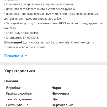
• Кріплення для провідників у серійному виконанні.
• Дверцята зі сталевого листа з утоппленою ручкою.
• Дверцята переставляються вручну без демонтажу зовнішньої рамки
для відчинення дверцят вправо або вліво.
• Захищені від дотику штепсельні клеми PE/N защіпного типу, зручні для
монтажу.
• Колір: білий (RAL 9010).
• Стандарти: EN 60439-3.
Внимание!
Щити постачаються без клемників. Клемні колоди та
тримачі замовляються окремо.
Приховати
Характеристики
Основні
Виробник
Hager
Країна виробник
Німеччина
Тип обладнання
Щит
Розташування
Вертикальне