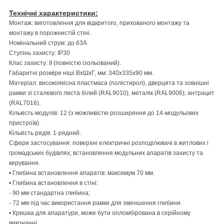
Технічні характеристики:
Монтаж: виготовлення для відкритого, прихованого монтажу та
монтажу в порожнистій стіні.
Номінальний струм: до 63А
Ступінь захисту: IP30
Клас захисту: II (повністю ізольований).
Габаритні розміри ніші ВхШхГ, мм: 340х335х90 мм.
Матеріал: високоякісна пластмаса (полістирол), дверцята та зовнішні
рамки зі сталевого листа білий (RAL9010), металік (RAL9006), антрацит
(RAL7016).
Кількість модулів: 12 (з можливістю розширення до 14-модульових
пристроїв).
Кількість рядів: 1-рядний.
Сфери застосування: поверхні електричні розподілювачі в житлових і
громадських будівлях; встановлення модульних апаратів захисту та
керування.
• Глибина встановлення апаратів: максимум 70 мм.
• Глибина встановлення в стіні:
- 90 мм стандартна глибина;
- 72 мм під час використання рамки для зменшення глибини.
• Кришка для апаратури, може бути опломбірована в серійному
виконанні.