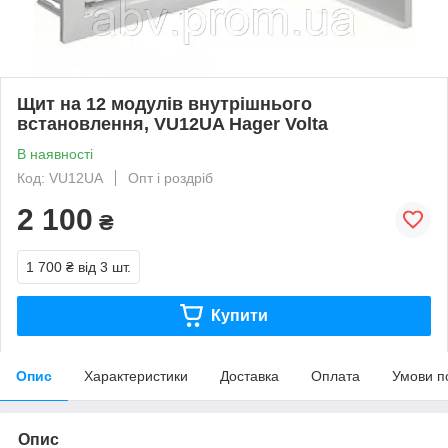
Щит на 12 модулів внутрішнього
встановлення, VU12UA Hager Volta
В наявності
Код: VU12UA
Опт і роздріб
2 100
₴
1 700 ₴
від 3 шт.
Купити
Опис
Характеристики
Доставка
Оплата
Умови п
Опис