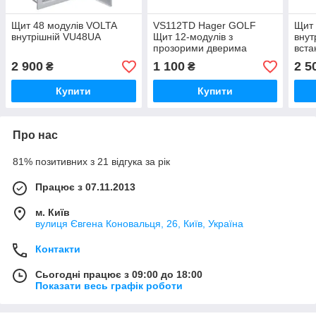
Щит 48 модулів VOLTA
VS112TD Hager GOLF
Щит 
внутрішній VU48UA
Щит 12-модулів з
внут
прозорими дверима
вста
VS112TD (накладний
мет
2 900
1 100
2 5
₴
₴
монтаж)
HAG
Купити
Купити
Про нас
81% позитивних з 21 відгука за рік
Працює з 07.11.2013
м. Київ
вулиця Євгена Коновальця, 26, Київ, Україна
Контакти
Сьогодні працює з 09:00 до 18:00
Показати весь графік роботи