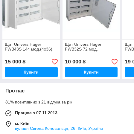
Щит Univers Hager
Щит Univers Hager
Щит 
FWB43S 144 мод.(4x36).
FWB32S 72 мод.
FWB
15 000
10 000
19 
₴
₴
Купити
Купити
Про нас
81% позитивних з 21 відгука за рік
Працює з 07.11.2013
м. Київ
вулиця Євгена Коновальця, 26, Київ, Україна