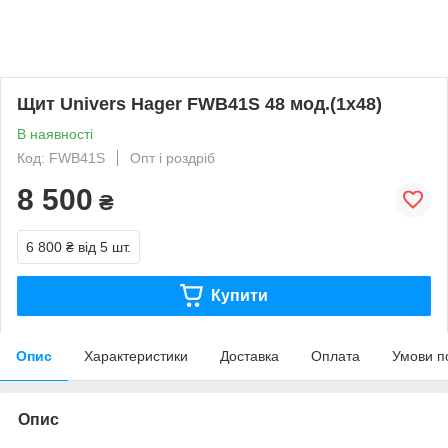
Щит Univers Hager FWB41S 48 мод.(1x48)
В наявності
Код: FWB41S
Опт і роздріб
8 500
₴
6 800 ₴
від 5 шт.
Купити
Опис
Характеристики
Доставка
Оплата
Умови п
Опис