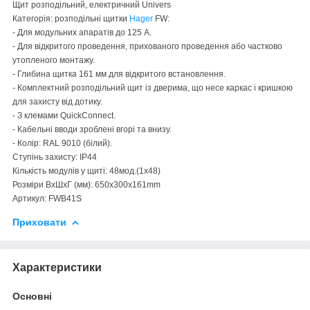
Щит розподільний, електричний Univers
Категорія: розподільні щитки
Hager
FW:
- Для модульних апаратів до 125 А.
- Для відкритого проведення, прихованого проведення або частково
утопленого монтажу.
- Глибина щитка 161 мм для відкритого встановлення.
- Комплектний розподільний щит із дверима, що несе каркас і кришкою
для захисту від дотику.
- З клемами QuickConnect.
- Кабельні вводи зроблені вгорі та внизу.
- Колір: RAL 9010 (білий).
Ступінь захисту: IP44
Кількість модулів у щиті: 48мод.(1x48)
Розміри ВхШхГ (мм): 650x300x161mm
Артикул: FWB41S
Приховати
Характеристики
Основні