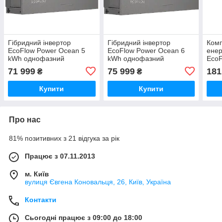
Гібридний інвертор
Гібридний інвертор
Ком
EcoFlow Power Ocean 5
EcoFlow Power Ocean 6
енер
kWh однофазний
kWh однофазний
EcoF
kWh
71 999
75 999
181
₴
₴
інве
Купити
Купити
Про нас
81% позитивних з 21 відгука за рік
Працює з 07.11.2013
м. Київ
вулиця Євгена Коновальця, 26, Київ, Україна
Контакти
Сьогодні працює з 09:00 до 18:00