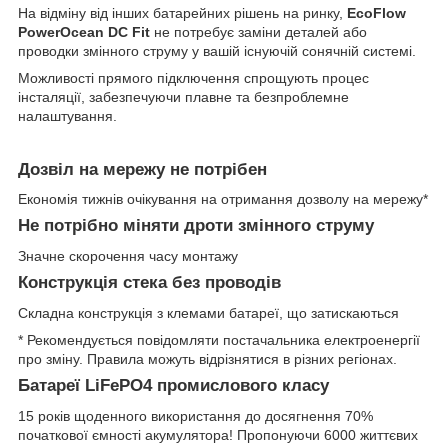
На відміну від інших батарейних рішень на ринку,
EcoFlow
PowerOcean DC Fit
не потребує заміни деталей або
проводки змінного струму у вашій існуючій сонячній системі.
Можливості прямого підключення спрощують процес
інсталяції, забезпечуючи плавне та безпроблемне
налаштування.
Дозвіл на мережу не потрібен
Економія тижнів очікування на отримання дозволу на мережу*
Не потрібно міняти дроти змінного струму
Значне скорочення часу монтажу
Конструкція стека без проводів
Складна конструкція з клемами батареї, що затискаються
* Рекомендується повідомляти постачальника електроенергії
про зміну. Правила можуть відрізнятися в різних регіонах.
Батареї LiFePO4 промислового класу
15 років щоденного використання до досягнення 70%
початкової ємності акумулятора! Пропонуючи 6000 життєвих