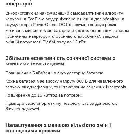
інверторів
Використовуючи найсучасніший самоадаптивний алгоритм
керування EcoFlow, модернізоване рішення для зберігання
акумуляторів PowerOcean DC Fit розумно знижує ризик
коливань між системою батарей із фотоелектричним зв’язком
і сонячним інвертором стороннього виробника*, завдяки
вхідній потужності PV байпасу до 15 кВт.
Збільште ефективність сонячної системи з
меншими інвестиціями
Починаючи з 5 кВт/год на акумуляторну батарею:
Кожна батарея має високу напругу 800 В для незалежного
запуску як однофазних, так і трифазних сонячних інверторів.
Розширення до 15 кВт/год за потреби:
Підвищте свою енергетичну незалежність за допомогою
більшої гнучкості.
Налаштування з меншою кількістю змін і
спрощеними кроками