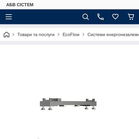
АБВ СІСТЕМ
Товари та послуги
EcoFlow
Системи енергонезалежн