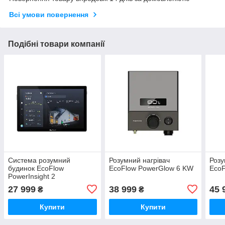
Всі умови повернення
Подібні товари компанії
Система розумний
Розумний нагрівач
Розу
будинок EcoFlow
EcoFlow PowerGlow 6 KW
EcoF
PowerInsight 2
27 999
38 999
45 
₴
₴
Купити
Купити