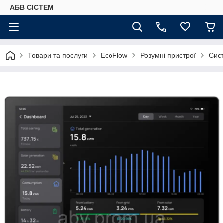
АБВ СІСТЕМ
Товари та послуги
EcoFlow
Розумні пристрої
Сист