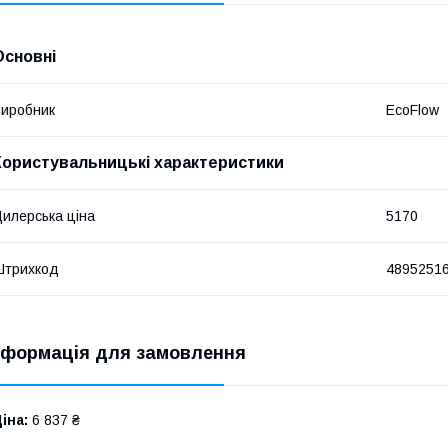
Основні
иробник
EcoFlow
Користувальницькі характеристики
илерська ціна
5170
Штрихкод
4895251
нформація для замовлення
іна:
6 837 ₴