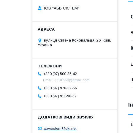
ТОВ "АБВ СІСТЕМ"
В
вулиця Євгена Коновальця, 26, Київ,
Україна
Д
+380 (97) 500-35-42
Email: 3601660@gmail.com
+380 (97) 976-89-56
+380 (97) 911-96-69
І
Ц
abvsistem@ukr.net