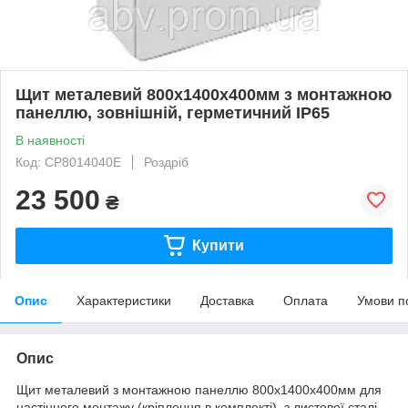
Щит металевий 800х1400х400мм з монтажною
панеллю, зовнішній, герметичний IP65
В наявності
Код: CP8014040E
Роздріб
23 500
₴
Купити
Опис
Характеристики
Доставка
Оплата
Умови п
Опис
Щит металевий з монтажною панеллю 800х1400х400мм для
настінного монтажу (кріплення в комплекті). з листової сталі