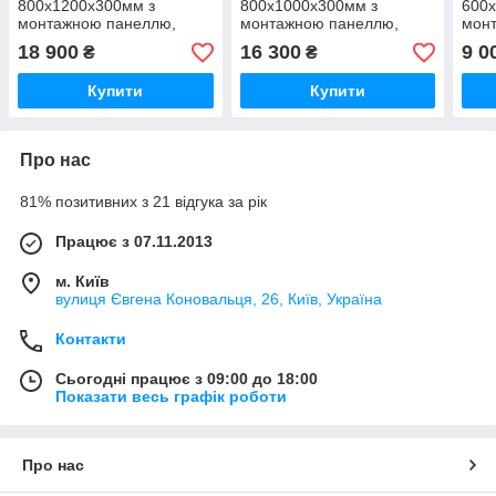
800х1200х300мм з
800х1000х300мм з
600х
монтажною панеллю,
монтажною панеллю,
мон
зовнішній, герметичний
зовнішній, герметичний
зовн
18 900
16 300
9 0
₴
₴
IP65
IP65
IP65
Купити
Купити
Про нас
81% позитивних з 21 відгука за рік
Працює з 07.11.2013
м. Київ
вулиця Євгена Коновальця, 26, Київ, Україна
Контакти
Сьогодні працює з 09:00 до 18:00
Показати весь графік роботи
Про нас