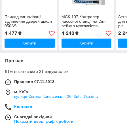
Прилад сигналізації
МСК-107 Контролер
Астр
відчинення дверей шафи
насосної станції на Din-
для 
050ASL
рейку з можливістю
рів 
керування через MODBUS
4 477
4 240
2 2
₴
₴
(RS-232 і RS-485)
Купити
Купити
Про нас
81% позитивних з 21 відгука за рік
Працює з 07.11.2013
м. Київ
вулиця Євгена Коновальця, 26, Київ, Україна
Контакти
Сьогодні вихідний
Показати весь графік роботи