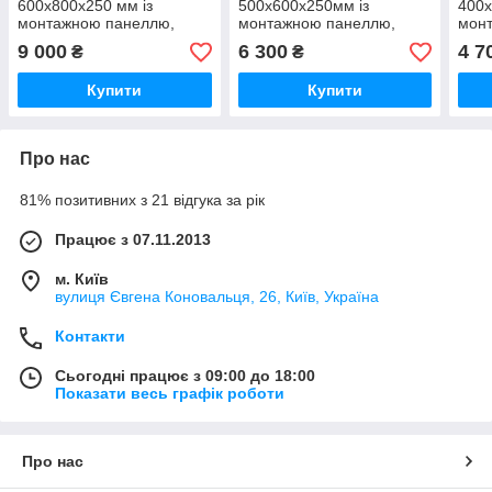
600х800х250 мм із
500х600х250мм із
400х
монтажною панеллю,
монтажною панеллю,
мон
зовнішній, герметичний
зовнішній, герметичний
зовн
9 000
6 300
4 7
₴
₴
IP65
IP65
IP65
Купити
Купити
Про нас
81% позитивних з 21 відгука за рік
Працює з 07.11.2013
м. Київ
вулиця Євгена Коновальця, 26, Київ, Україна
Контакти
Сьогодні працює з 09:00 до 18:00
Показати весь графік роботи
Про нас