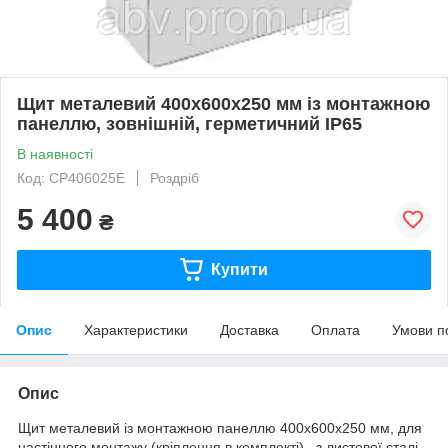
Щит металевий 400х600х250 мм із монтажною
панеллю, зовнішній, герметичний IP65
В наявності
Код: CP406025E
Роздріб
5 400
₴
Купити
Опис
Характеристики
Доставка
Оплата
Умови п
Опис
Щит металевий із монтажною панеллю 400х600х250 мм, для
настінного монтажу (кріплення в комплекті). з листової сталі