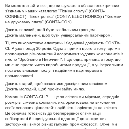
Ви можете знайти все, що ви шукаєте в області електричних
з'єднань у наших каталогах "Тіхніка сполук" (CONTA-
CONNECT), "Електроніка" (CONTA-ELECTRONICS) і "Клемми
на друковану плату" (CONTA-CON)
Досить великий, щоб бути глобальним гравцем.
Досить маленький, щоб бути універсальним партнером.
Ті, хто використовує електричні з'єднувачі довіряють CONTA-
CLIP уже понад 30 років. Одна з причин цього в тому, що ми
пропонуємо різноманітний асортимент чудових компонентів із
якістю "Зроблено в Німеччині". І ще одна причина в тому, що
ми є не просто чисто виробниками продукції, а універсальним
постачальниками послуг і надійними партнерами в
промисловості.
Досить старий, щоб вважатися досвідченим фахівцем.
Досить молодий, щоб пройти зайву милю.
Комапнія CONTA-CLIP — це за світовими мірками, середніх
розмірів, сімейна компанія, яка орієнтована на виконання
своїх основних цінностей: надійність і орієнтація на клієнта.
Це означає готовність до безперервної оптимізації
собівартості й індивідуальної адаптації до конкретних
застосунків і вимог різних галузей промисловості. Отже, ми