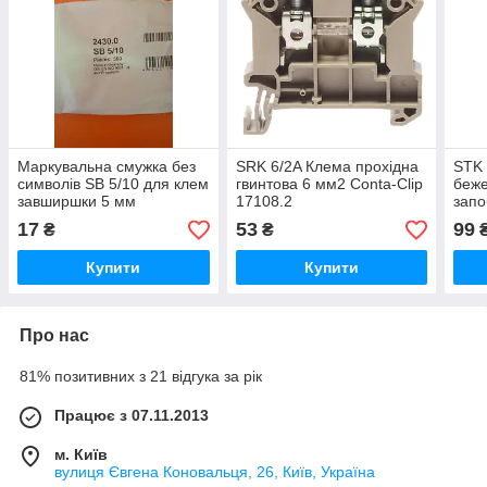
Маркувальна смужка без
SRK 6/2A Клема прохідна
STK 
символів SB 5/10 для клем
гвинтова 6 мм2 Conta-Clip
беже
завширшки 5 мм
17108.2
запо
(мет
17
53
99
₴
₴
6,3 
Купити
Купити
Про нас
81% позитивних з 21 відгука за рік
Працює з 07.11.2013
м. Київ
вулиця Євгена Коновальця, 26, Київ, Україна