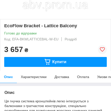
EcoFlow Bracket - Lattice Balcony
Готово до відправки
Код: EFA-BKWLATTICEBAL-W-EU
Роздріб
3 657
₴
Купити
Опис
Характеристики
Доставка
Оплата
Умови п
Опис
Ця гнучка система кронштейнів легко інтегрується з
балконами з гратчастою конструкцією, спеціально
розробленими для розміщення жорстких сонячних панелей