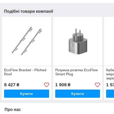
Подібні товари компанії
EcoFlow Bracket - Pitched
Розумна розетка EcoFlow
Кабе
Roof
Smart Plug
мікр
заря
Car 
8 427
1 908
1 5
₴
₴
Купити
Купити
Про нас