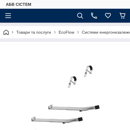
АБВ СІСТЕМ
Товари та послуги
EcoFlow
Системи енергонезалежн