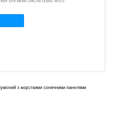
Код:
EFA-BKWCONCRETEBAL-W-EU
сумісний з жорсткими сонячними панелями