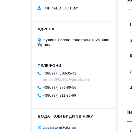
ТОВ "АБВ СІСТЕМ"
вулиця Євгена Коновальця, 26, Київ,
В
Україна
Д
+380 (97) 500-35-42
Email: 3601660@gmail.com
+380 (97) 976-89-56
+380 (97) 911-96-69
І
abvsistem@ukr.net
Ц