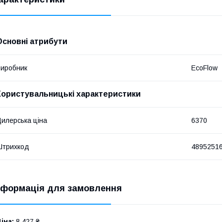
Основні атрибути
иробник
EcoFlow
Користувальницькі характеристики
илерська ціна
6370
Штрихкод
4895251
нформація для замовлення
іна:
8 427 ₴