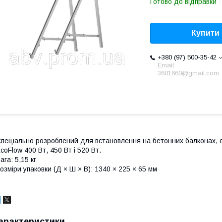
Готово до відправки
Купити
+380 (97) 500-35-42
Email:
3601660@gmail.com
пеціально розроблений для встановлення на бетонних балконах, 
coFlow 400 Вт, 450 Вт і 520 Вт.
ага: 5,15 кг
озміри упаковки (Д × Ш × В): 1340 × 225 × 65 мм
арактеристики