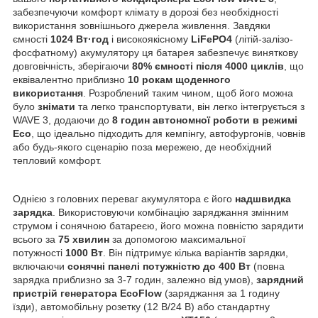
забезпечуючи комфорт клімату в дорозі без необхідності
використання зовнішнього джерела живлення. Завдяки
ємності
1024 Вт·год
і високоякісному
LiFePO4
(літій-залізо-
фосфатному) акумулятору ця батарея забезпечує виняткову
довговічність, зберігаючи
80% ємності після 4000 циклів
, що
еквівалентно приблизно
10 рокам щоденного
використання
. Розроблений таким чином, щоб його можна
було
знімати
та легко транспортувати, він легко інтегрується з
WAVE 3, додаючи до
8 годин автономної роботи в режимі
Eco
, що ідеально підходить для кемпінгу, автофургонів, човнів
або будь-якого сценарію поза мережею, де необхідний
тепловий комфорт.
Однією з головних переваг акумулятора є його
надшвидка
зарядка
. Використовуючи комбінацію заряджання змінним
струмом і сонячною батареєю, його можна повністю зарядити
всього за
75 хвилин
за допомогою максимальної
потужності
1000 Вт
. Він підтримує кілька варіантів зарядки,
включаючи
сонячні панелі потужністю до 400 Вт
(повна
зарядка приблизно за 3-7 годин, залежно від умов),
зарядний
пристрій генератора EcoFlow
(заряджання за 1 годину
їзди), автомобільну розетку (12 В/24 В) або стандартну