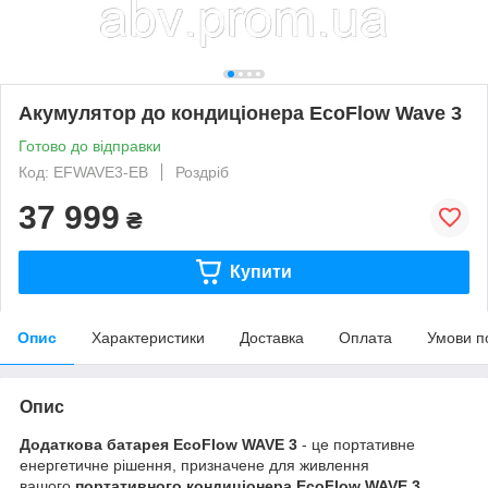
Акумулятор до кондиціонера EcoFlow Wave 3
Готово до відправки
Код: EFWAVE3-EB
Роздріб
37 999
₴
Купити
Опис
Характеристики
Доставка
Оплата
Умови п
Опис
Додаткова батарея EcoFlow WAVE 3
- це портативне
енергетичне рішення, призначене для живлення
вашого
портативного кондиціонера EcoFlow WAVE 3
,