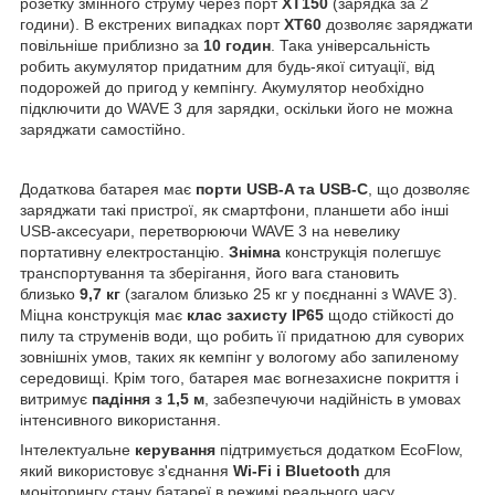
розетку змінного струму через порт
XT150
(зарядка за 2
години). В екстрених випадках порт
XT60
дозволяє заряджати
повільніше приблизно за
10 годин
. Така універсальність
робить акумулятор придатним для будь-якої ситуації, від
подорожей до пригод у кемпінгу. Акумулятор необхідно
підключити до WAVE 3 для зарядки, оскільки його не можна
заряджати самостійно.
Додаткова батарея має
порти USB-A та USB-C
, що дозволяє
заряджати такі пристрої, як смартфони, планшети або інші
USB-аксесуари, перетворюючи WAVE 3 на невелику
портативну електростанцію.
Знімна
конструкція полегшує
транспортування та зберігання, його вага становить
близько
9,7 кг
(загалом близько 25 кг у поєднанні з WAVE 3).
Міцна конструкція має
клас захисту IP65
щодо стійкості до
пилу та струменів води, що робить її придатною для суворих
зовнішніх умов, таких як кемпінг у вологому або запиленому
середовищі. Крім того, батарея має вогнезахисне покриття і
витримує
падіння з 1,5 м
, забезпечуючи надійність в умовах
інтенсивного використання.
Інтелектуальне
керування
підтримується додатком EcoFlow,
який використовує з'єднання
Wi-Fi і Bluetooth
для
моніторингу стану батареї в режимі реального часу,