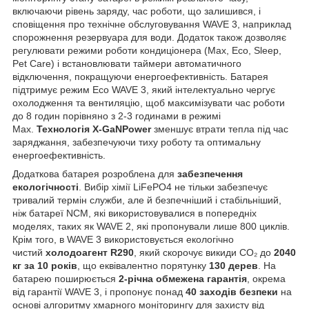
включаючи рівень заряду, час роботи, що залишився, і
сповіщення про технічне обслуговування WAVE 3, наприклад
спорожнення резервуара для води. Додаток також дозволяє
регулювати режими роботи кондиціонера (Max, Eco, Sleep,
Pet Care) і встановлювати таймери автоматичного
відключення, покращуючи енергоефективність. Батарея
підтримує режим Eco WAVE 3, який інтелектуально чергує
охолодження та вентиляцію, щоб максимізувати час роботи
до 8 годин порівняно з 2-3 годинами в режимі
Max.
Технологія X-GaNPower
зменшує втрати тепла під час
заряджання, забезпечуючи тиху роботу та оптимальну
енергоефективність.
Додаткова батарея розроблена для
забезпечення
екологічності
. Вибір хімії LiFePO4 не тільки забезпечує
тривалий термін служби, але й безпечніший і стабільніший,
ніж батареї NCM, які використовувалися в попередніх
моделях, таких як WAVE 2, які пропонували лише 800 циклів.
Крім того, в WAVE 3 використовується екологічно
чистий
холодоагент R290
, який скорочує викиди CO₂ до
2040
кг за 10 років
, що еквівалентно порятунку
130 дерев
. На
батарею поширюється
2-річна обмежена гарантія
, окрема
від гарантії WAVE 3, і пропонує понад
40 заходів безпеки
на
основі алгоритму хмарного моніторингу для захисту від