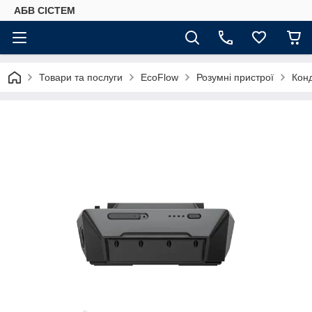
АБВ СІСТЕМ
Товари та послуги
EcoFlow
Розумні пристрої
Кон