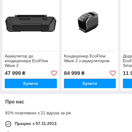
Акумулятор до
Кондиціонер EcoFlow
Дода
кондиціонера EcoFlow
Wave 2 з акумулятором
EcoF
Wave 2
Smar
47 999
84 999
11 
₴
₴
Купити
Купити
Про нас
81% позитивних з 21 відгука за рік
Працює з 07.11.2013