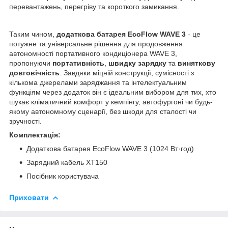
перевантажень, перегріву та короткого замикання.
Таким чином,
додаткова батарея EcoFlow WAVE 3
- це
потужне та універсальне рішення для продовження
автономності портативного кондиціонера WAVE 3,
пропонуючи
портативність
,
швидку зарядку
та
виняткову
довговічність
. Завдяки міцній конструкції, сумісності з
кількома джерелами заряджання та інтелектуальним
функціям через додаток він є ідеальним вибором для тих, хто
шукає кліматичний комфорт у кемпінгу, автофургоні чи будь-
якому автономному сценарії, без шкоди для сталості чи
зручності.
Комплектація:
Додаткова батарея EcoFlow WAVE 3 (1024 Вт·год)
Зарядний кабель XT150
Посібник користувача
Приховати