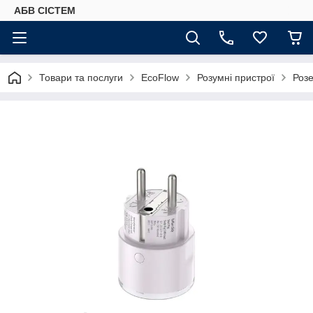
АБВ СІСТЕМ
Товари та послуги
EcoFlow
Розумні пристрої
Роз