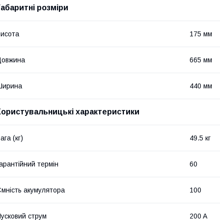
Габаритні розміри
исота
175 мм
Довжина
665 мм
Ширина
440 мм
Користувальницькі характеристики
ага (кг)
49.5 кг
арантійний термін
60
мність акумулятора
100
усковий струм
200 A