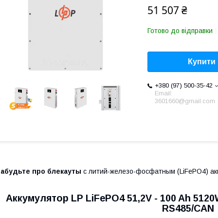
51 507 ₴
Готово до відправки
Купити
+380 (97) 500-35-42
Email:
3601660@gmail.com
Забудьте про блекауты
с литий-железо-фосфатным (LiFePO4) а
Аккумулятор LP LiFePO4 51,2V - 100 Ah 512
RS485/CAN