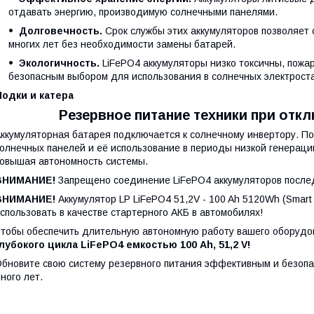
отдавать энергию, производимую солнечными панелями.
Долговечность.
Срок службы этих аккумуляторов позволяет
многих лет без необходимости замены батарей.
Экологичность.
LiFePO4 аккумуляторы низко токсичны, пожа
безопасным выбором для использования в солнечных электрост
Лодки и катера
Резервное питание техники при отк
ккумуляторная батарея подключается к солнечному инвертору. П
олнечных панелей и её использование в периоды низкой генераци
овышая автономность системы.
ВНИМАНИЕ!
Запрещено соединение LiFePO4 аккумуляторов после
ВНИМАНИЕ!
Аккумулятор LP LiFePO4 51,2V - 100 Ah 5120Wh (Sma
спользовать в качестве стартерного АКБ в автомобилях!
тобы обеспечить длительную автономную работу вашего оборудо
лубокого цикла LiFePO4 емкостью 100 Ah, 51,2 V!
бновите свою систему резервного питания эффективным и безопа
ного лет.