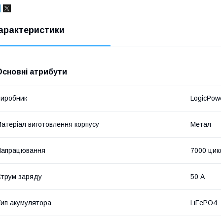
арактеристики
Основні атрибути
иробник
LogicPow
атеріал виготовлення корпусу
Метал
Напрацювання
7000 цик
трум заряду
50 А
ип акумулятора
LiFePO4