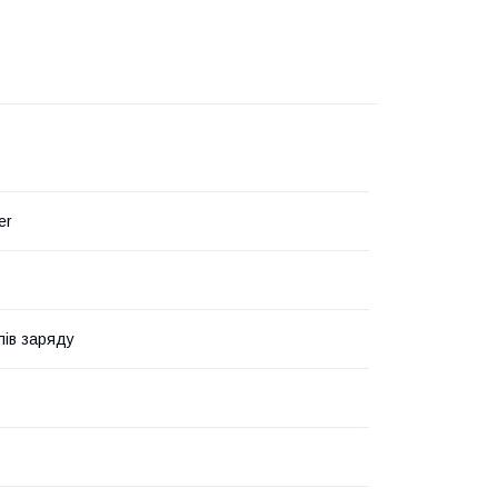
er
лів заряду