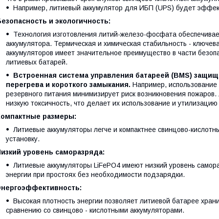
Например, литиевый аккумулятор для ИБП (UPS) будет эффект
Безопасность и экологичность:
Технология изготовления литий-железо-фосфата обеспечивае
аккумулятора. Термическая и химическая стабильность - ключев
аккумуляторов имеет значительное преимущество в части безоп
литиевых батарей.
Встроенная система управления батареей (BMS) защища
перегрева и короткого замыкания.
Например, использование 
резервного питания минимизирует риск возникновения пожаров.
низкую токсичность, что делает их использование и утилизаци
Компактные размеры:
Литиевые аккумуляторы легче и компактнее свинцово-кислотны
установку.
Низкий уровень саморазряда:
Литиевые аккумуляторы LiFePO4 имеют низкий уровень самор
энергии при простоях без необходимости подзарядки.
Энергоэффективность:
Высокая плотность энергии позволяет литиевой батарее хран
сравнению со свинцово - кислотными аккумуляторами.