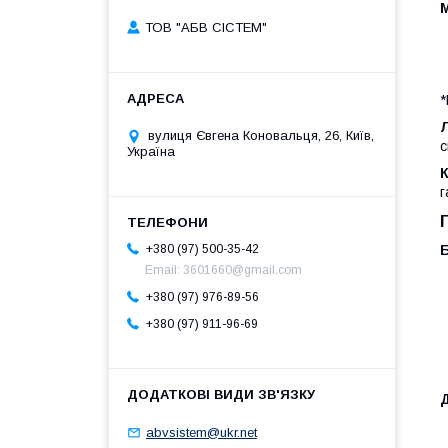
ТОВ "АБВ СІСТЕМ"
*
вулиця Євгена Коновальця, 26, Київ,
с
Україна
г
+380 (97) 500-35-42
Email: 3601660@gmail.com
+380 (97) 976-89-56
+380 (97) 911-96-69
abvsistem@ukr.net