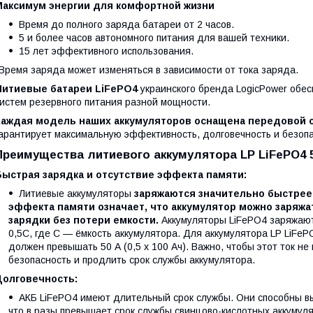
Максимум энергии для комфортной жизни
Время до полного заряда батареи от 2 часов.
5 и более часов автономного питания для вашей техники.
15 лет эффективного использования.
Время заряда может изменяться в зависимости от тока заряда.
Литиевые батареи LiFePO4
украинского бренда LogicPower обе
истем резервного питания разной мощности.
Каждая модель наших аккумуляторов оснащена передовой с
арантирует максимальную эффективность, долговечность и безопа
Преимущества литиевого аккумулятора LP LiFePO4 5
Быстрая зарядка и отсутствие эффекта памяти:
Литиевые аккумуляторы
заряжаются значительно быстрее
эффекта памяти означает, что аккумулятор можно заряжа
зарядки без потери емкости.
Аккумуляторы LiFePO4 заряжаю
0,5С, где С — ёмкость аккумулятора. Для аккумулятора LP LiFeP
должен превышать 50 А (0,5 x 100 Ач). Важно, чтобы этот ток 
безопасность и продлить срок службы аккумулятора.
Долговечность:
АКБ LiFePO4 имеют длительный срок службы. Они способны в
что в разы превышает срок службы свинцово-кислотных аккумуля