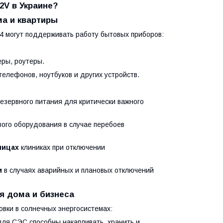
2V в Украине?
ма и квартиры
4 могут поддерживать работу бытовых приборов:
еры, роутеры.
елефонов, ноутбуков и других устройств.
езервного питания для критически важного
вого оборудования в случае перебоев
ницах
клиниках при отключении
и
в случаях аварийных и плановых отключений
я дома и бизнеса
вки в солнечных энергосистемах:
ля СЭС способны накапливать, хранить и