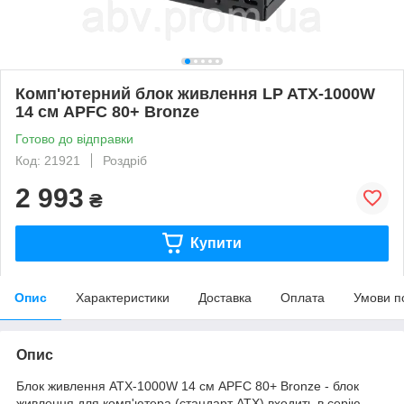
Комп'ютерний блок живлення LP ATX-1000W
14 см APFC 80+ Bronze
Готово до відправки
Код: 21921
Роздріб
2 993
₴
Купити
Опис
Характеристики
Доставка
Оплата
Умови п
Опис
Блок живлення ATX-1000W 14 см APFC 80+ Bronze - блок
живлення для комп'ютера (стандарт АТХ) входить в серію