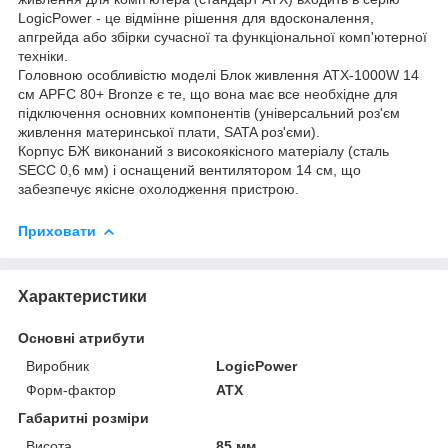
LogicPower - це відмінне рішення для вдосконалення,
апгрейда або збірки сучасної та функціональної комп'ютерної
техніки.
Головною особливістю моделі Блок живлення ATX-1000W 14
см APFC 80+ Bronze є те, що вона має все необхідне для
підключення основних компонентів (універсальний роз'єм
живлення материнської плати, SATA роз'єми).
Корпус БЖ виконаний з високоякісного матеріалу (сталь
SECC 0,6 мм) і оснащений вентилятором 14 см, що
забезпечує якісне охолодження пристрою.
Приховати
Характеристики
Основні атрибути
Виробник
LogicPower
Форм-фактор
ATX
Габаритні розміри
Висота
85 мм