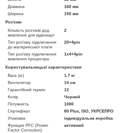
Довжина
160 мм
Ширина
150 мм
Роз'єми
Кількість роз'ємів дод.
2
живлення для відеокарт
Тип роз'єму підключення
20+4pin
до материнської плати
Тип роз'єму підключення
1x4+4pin
живлення процесора
Користувальницькі характеристики
Вага (кг)
1.7 кг
Вентилятор
14 см
Гарантійний термін
12
Колір
Чорний
Потужність
1000
Сертифікат
80 Plus, ISO, УКРСЕПРО
Упаковка
індивідуальна коробка
Функция PFC (Power
активний
Factor Correction)