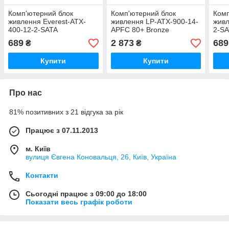
Комп'ютерний блок
Комп'ютерний блок
Комп
живлення Everest-ATX-
живлення LP-ATX-900-14-
живл
400-12-2-SATA
APFC 80+ Bronze
2-S
689
2 873
689
₴
₴
Купити
Купити
Про нас
81% позитивних з 21 відгука за рік
Працює з 07.11.2013
м. Київ
вулиця Євгена Коновальця, 26, Київ, Україна
Контакти
Сьогодні працює з 09:00 до 18:00
Показати весь графік роботи