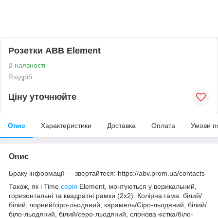
Розетки ABB Element
В наявності
Роздріб
Ціну уточнюйте
Опис
Характеристики
Доставка
Оплата
Умови п
Опис
Браку інформації — звертайтеся: https://abv.prom.ua/contacts
Також, як і Time
серія
Element, монтуються у верикальний,
горизонтальні та квадратні рамки (2х2). Колірна гама: білий/
білий, чорний/сіро-льодяний, карамель/Сіро-льодяний, білий/
біло-льодяний, білий/серо-льодяний, слонова кістка/біло-