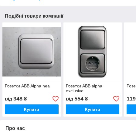
Подібні товари компанії
Розетки ABB Alpha nea
Розетки ABB alpha
Розе
exclusive
348
554
119
від
₴
від
₴
Купити
Купити
Про нас