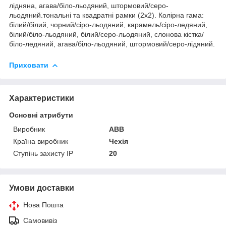
лідняна, агава/біло-льодяний, штормовий/серо-
льодяний.тональні та квадратні рамки (2х2). Колірна гама:
білий/білий, чорний/сіро-льодяний, карамель/сіро-ледяний,
білий/біло-льодяний, білий/серо-льодяний, слонова кістка/
біло-ледяний, агава/біло-льодяний, штормовий/серо-лідяний.
Приховати
Характеристики
Основні атрибути
Виробник
ABB
Країна виробник
Чехія
Ступінь захисту IP
20
Умови доставки
Нова Пошта
Самовивіз