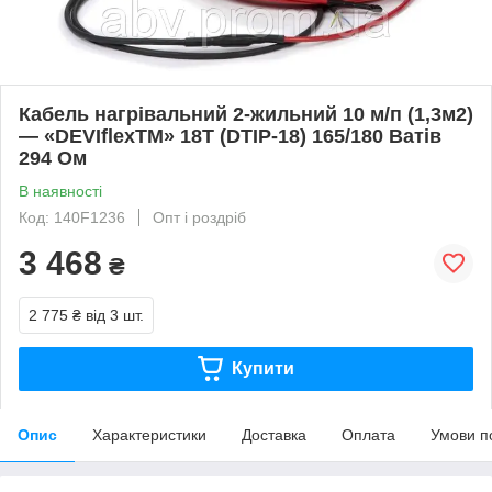
Кабель нагрівальний 2-жильний 10 м/п (1,3м2)
— «DEVIflexTM» 18T (DTIP-18) 165/180 Ватів
294 Ом
В наявності
Код: 140F1236
Опт і роздріб
3 468
₴
2 775 ₴
від 3 шт.
Купити
Опис
Характеристики
Доставка
Оплата
Умови п