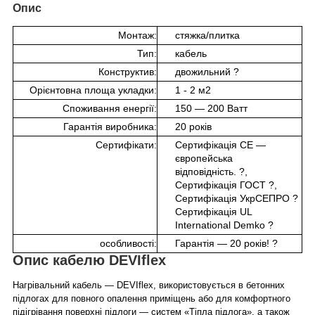
Опис
Монтаж:
стяжка/плитка
Тип:
кабель
Конструктив:
двожильний
?
Орієнтовна площа укладки:
1 - 2 м2
Споживання енергії:
150 — 200 Ватт
Гарантія виробника:
20 років
Сертифікати:
Сертифікація CE —
європейська
відповідність.
?
,
Сертифікація ГОСТ
?
,
Сертифікація УкрСЕПРО
?
Сертифікація UL
International Demko
?
особливості:
Гарантія — 20 років!
?
Опис кабелю DEVIflex
Нагрівальний кабель — DEVIflex, використовується в бетонних
підлогах для повного опалення приміщень або для комфортного
підігрівання поверхні підлоги — систем «Тіпла підлога», а також