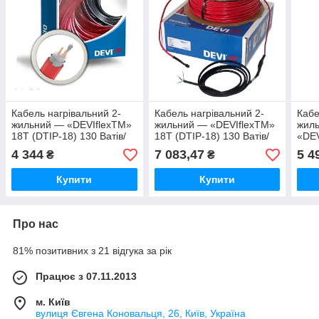
Кабель нагрівальний 2-
Кабель нагрівальний 2-
Кабе
жильний — «DEVIflexTM»
жильний — «DEVIflexTM»
жиль
18T (DTIP-18) 130 Ватів/
18T (DTIP-18) 130 Ватів/
«DEV
метр 18 метрів
метр 105 метрів
18) 
4 344
7 083,47
5 4
₴
₴
98,6
Купити
Купити
Про нас
81% позитивних з 21 відгука за рік
Працює з 07.11.2013
м. Київ
вулиця Євгена Коновальця, 26, Київ, Україна