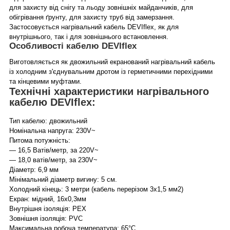
для захисту від снігу та льоду зовнішніх майданчиків, для
обігрівання ґрунту, для захисту труб від замерзання.
Застосовується нагрівальний кабель DEVIflex, як для
внутрішнього, так і для зовнішнього встановлення.
Особливості кабелю DEVIflex
Виготовляється як двожильний екранований нагрівальний кабель
із холодним з'єднувальним дротом із герметичними перехідними
та кінцевими муфтами.
Технічні характеристики нагрівального
кабелю DEVIflex:
Тип кабелю: двожильний
Номінальна напруга: 230V~
Питома потужність:
— 16,5 Ватів/метр, за 220V~
— 18,0 ватів/метр, за 230V~
Діаметр: 6,9 мм
Мінімальний діаметр вигину: 5 см.
Холодний кінець: 3 метри (кабель перерізом 3х1,5 мм2)
Екран: мідний, 16х0,3мм
Внутрішня ізоляція: PEX
Зовнішня ізоляція: PVC
Максимальна робоча температура: 65°C