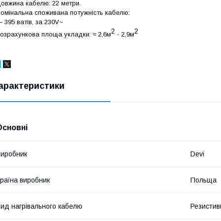
овжина кабелю: 22 метри.
омінальна споживана потужність кабелю:
 395 ватів, за 230V~
2
2
озрахункова площа укладки: ≈ 2,6м
- 2,9м
арактеристики
Основні
иробник
Devi
раїна виробник
Польща
ид нагрівального кабелю
Резистив