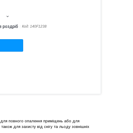
в роздріб
Код:
140F1238
х для повного опалення приміщень або для
 також для захисту від снігу та льоду зовнішніх