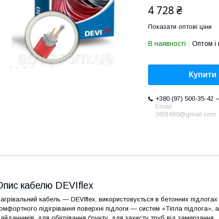
4 728 ₴
Показати оптові ціни
В наявності
Оптом і 
Купити
+380 (97) 500-35-42
Email:
3601660@gmail.com
Опис кабелю DEVIflex
агрівальний кабель — DEVIflex, використовується в бетонних підлога
омфортного підігрівання поверхні підлоги — систем «Тіпла підлога», а
айданчиків, для обігрівання ґрунту, для захисту труб від замерзання.