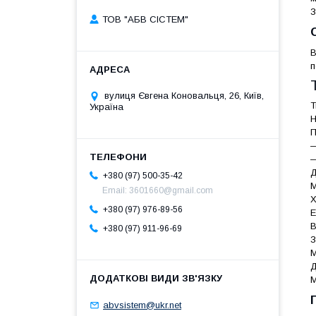
З
ТОВ "АБВ СІСТЕМ"
В
п
вулиця Євгена Коновальця, 26, Київ,
Т
Україна
Н
П
—
—
Д
+380 (97) 500-35-42
М
Email: 3601660@gmail.com
Х
+380 (97) 976-89-56
Е
В
+380 (97) 911-96-69
З
М
Д
М
abvsistem@ukr.net