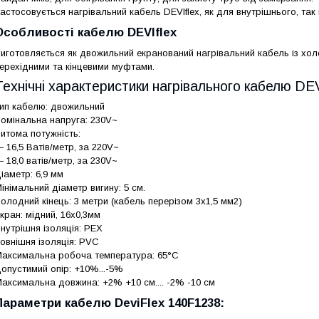
астосовується нагрівальний кабель DEVIflex, як для внутрішнього, так
Особливості кабелю DEVIflex
иготовляється як двожильний екранований нагрівальний кабель із хо
ерехідними та кінцевими муфтами.
Технічні характеристики нагрівального кабелю DEV
ип кабелю: двожильний
омінальна напруга: 230V~
итома потужність:
 16,5 Ватів/метр, за 220V~
 18,0 ватів/метр, за 230V~
іаметр: 6,9 мм
інімальний діаметр вигину: 5 см.
олодний кінець: 3 метри (кабель перерізом 3х1,5 мм2)
кран: мідний, 16х0,3мм
нутрішня ізоляція: PEX
овнішня ізоляція: PVC
аксимальна робоча температура: 65°C
опустимий опір: +10%...-5%
аксимальна довжина: +2% +10 см.... -2% -10 см
Параметри кабелю DeviFlex 140F1238: