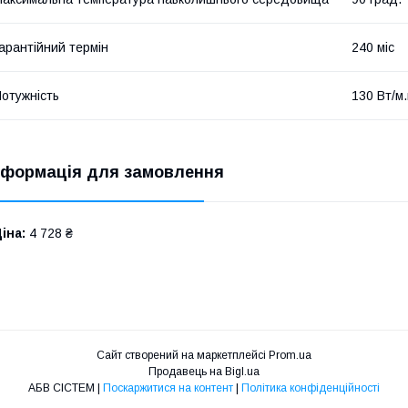
арантійний термін
240 міс
отужність
130 Вт/м.
нформація для замовлення
іна:
4 728 ₴
Сайт створений на маркетплейсі
Prom.ua
Продавець на Bigl.ua
АБВ СІСТЕМ |
Поскаржитися на контент
|
Політика конфіденційності