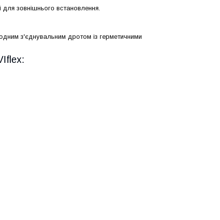
 і для зовнішнього встановлення.
лодним з'єднувальним дротом із герметичними
Iflex: