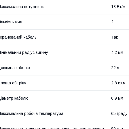
аксимальна потужність
18 Вт/м
ількість жил
2
кранований кабель
Так
інімальний радіус вигину
4.2 мм
овжина кабелю
22 м
лоща обігріву
2.8 кв.м
іаметр кабелю
6.9 мм
аксимальна робоча температура
65 град.
аксимальна температура навколишнього середовища
90 град.