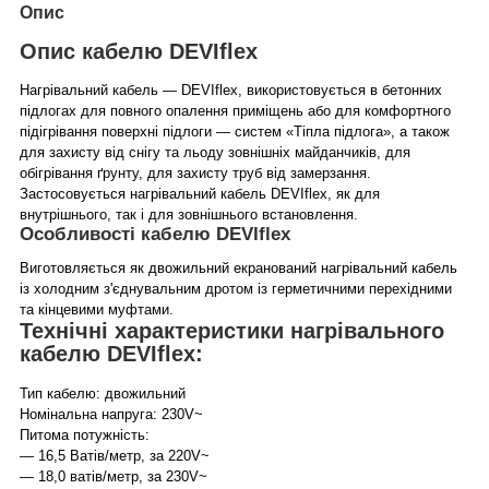
Опис
Опис кабелю DEVIflex
Нагрівальний кабель — DEVIflex, використовується в бетонних
підлогах для повного опалення приміщень або для комфортного
підігрівання поверхні підлоги — систем «Тіпла підлога», а також
для захисту від снігу та льоду зовнішніх майданчиків, для
обігрівання ґрунту, для захисту труб від замерзання.
Застосовується нагрівальний кабель DEVIflex, як для
внутрішнього, так і для зовнішнього встановлення.
Особливості кабелю DEVIflex
Виготовляється як двожильний екранований нагрівальний кабель
із холодним з'єднувальним дротом із герметичними перехідними
та кінцевими муфтами.
Технічні характеристики нагрівального
кабелю DEVIflex:
Тип кабелю: двожильний
Номінальна напруга: 230V~
Питома потужність:
— 16,5 Ватів/метр, за 220V~
— 18,0 ватів/метр, за 230V~