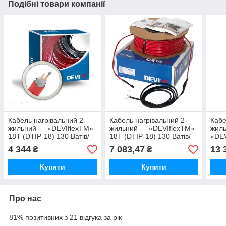
Подібні товари компанії
Кабель нагрівальний 2-
Кабель нагрівальний 2-
Кабе
жильний — «DEVIflexTM»
жильний — «DEVIflexTM»
жиль
18T (DTIP-18) 130 Ватів/
18T (DTIP-18) 130 Ватів/
«DEV
метр 18 метрів
метр 105 метрів
18) 
4 344
7 083,47
13 
₴
₴
Ом
Купити
Купити
Про нас
81% позитивних з 21 відгука за рік