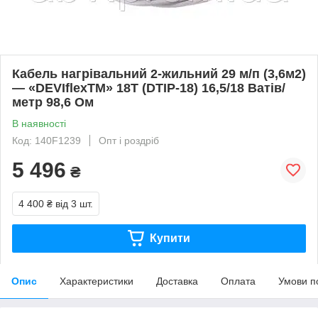
Кабель нагрівальний 2-жильний 29 м/п (3,6м2)
— «DEVIflexTM» 18T (DTIP-18) 16,5/18 Ватів/
метр 98,6 Ом
В наявності
Код: 140F1239
Опт і роздріб
5 496
₴
4 400 ₴
від 3 шт.
Купити
Опис
Характеристики
Доставка
Оплата
Умови п