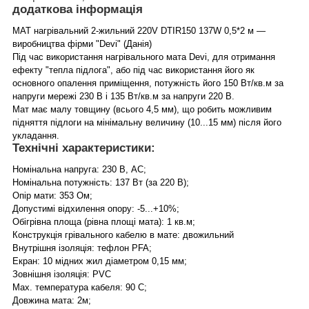
додаткова інформація
МАТ нагрівальний 2-жильний 220V DTIR150 137W 0,5*2 м —
виробництва фірми "Devi" (Данія)
Під час використання нагрівального мата Devi, для отримання
ефекту "тепла підлога", або під час використання його як
основного опалення приміщення, потужність його 150 Вт/кв.м за
напруги мережі 230 В і 135 Вт/кв.м за напруги 220 В.
Мат має малу товщину (всього 4,5 мм), що робить можливим
підняття підлоги на мінімальну величину (10...15 мм) після його
укладання.
Технічні характеристики:
Номінальна напруга: 230 В, АС;
Номінальна потужність: 137 Вт (за 220 В);
Опір мати: 353 Ом;
Допустимі відхилення опору: -5...+10%;
Обігрівна площа (рівна площі мата): 1 кв.м;
Конструкція грівального кабелю в мате: двожильний
Внутрішня ізоляція: тефлон PFA;
Екран: 10 мідних жил діаметром 0,15 мм;
Зовнішня ізоляція: PVC
Max. температура кабеля: 90 С;
Довжина мата: 2м;