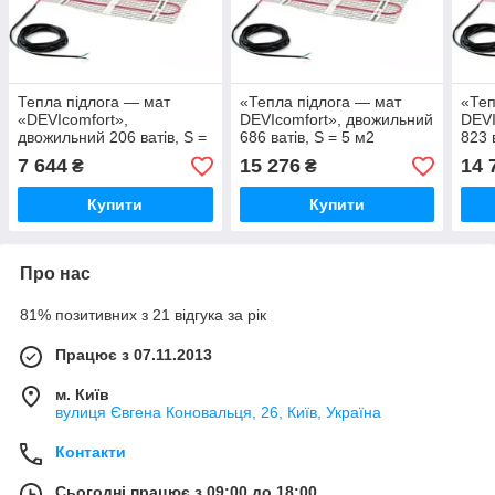
Тепла підлога — мат
«Тепла підлога — мат
«Теп
«DEVIcomfort»,
DEVIcomfort», двожильний
DEVI
двожильний 206 ватів, S =
686 ватів, S = 5 м2
823 
1,5 м2
7 644
15 276
14 
₴
₴
Купити
Купити
Про нас
81% позитивних з 21 відгука за рік
Працює з 07.11.2013
м. Київ
вулиця Євгена Коновальця, 26, Київ, Україна
Контакти
Сьогодні працює з 09:00 до 18:00