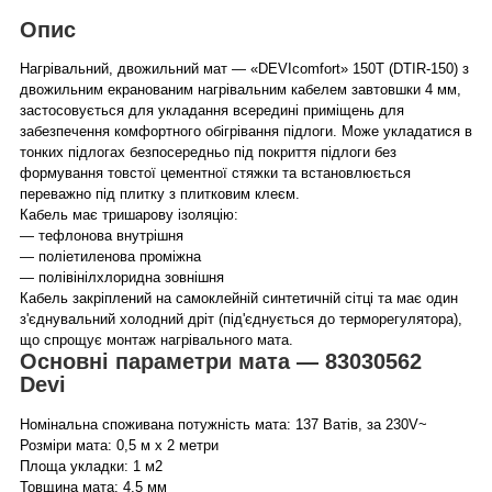
Опис
Нагрівальний, двожильний мат — «DEVIcomfort» 150T (DTIR-150) з
двожильним екранованим нагрівальним кабелем завтовшки 4 мм,
застосовується для укладання всередині приміщень для
забезпечення комфортного обігрівання підлоги. Може укладатися в
тонких підлогах безпосередньо під покриття підлоги без
формування товстої цементної стяжки та встановлюється
переважно під плитку з плитковим клеєм.
Кабель має тришарову ізоляцію:
— тефлонова внутрішня
— поліетиленова проміжна
— полівінілхлоридна зовнішня
Кабель закріплений на самоклейній синтетичній сітці та має один
з'єднувальний холодний дріт (під'єднується до терморегулятора),
що спрощує монтаж нагрівального мата.
Основні параметри мата — 83030562
Devi
Номінальна споживана потужність мата: 137 Ватів, за 230V~
Розміри мата: 0,5 м х 2 метри
Площа укладки: 1 м2
Товщина мата: 4,5 мм