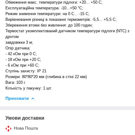
Обмеження макс. температури підлоги: +20... +50 С;
Експлуатаційна температура: -10...+50 °C;
Режим зниження температури: на 0 С... -15 С;
Вирівнювання різниці в показанні термометрів: -5,5... +5,5 С;
Збереження втоми без живлення: до 100 годин;
Термостат укомплектований датчиком температури підлоги (NTC) з
дротом
завдовжки 3 м;
Опір датчика:
- 42 кОм при 0 С;
- 18 кОм при +20 С;
- 6 кОм при +60 С;
Ступінь захисту: IP 21
Розміри: 80*80*20 мм (глибина в стіні 22 мм)
Вага: 103 г.
Кількість у пакунку: 1 шт.
Приховати
Умови доставки
Нова Пошта