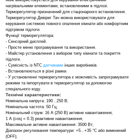
нагрівальними елементами, встановленими в підлозі.
Терморегулятор призначений для стаціонарного встановлення.
Терморегулятор Девірег Тач можна використовувати для
керування системою повного опалення кімнати або комфортним
підігрівом підлоги.
Функції терморегулятора:
- Сенсорний дисплей.
- Просте меню програмування та використання.
- Майстер установлення з вибором типу кімнати та покриття
підлоги.
- Сумісність із NTC
датчиками
інших виробників.
- Встановлюються в різні рамки.
- У установленні терморегулятора є можливість запрограмувати
режими та імпортувати в терморегулятор за допомогою
спеціального коду.
Технічні характеристики:
Номінальна напруга: 190...250 В;
Номінальна частота: 50 Гц;
Номінальний струм: 16 А (250 В) активне навантаження;
1 А (cosj = 0.3) реактивне навантаження;
Максимальне активне навантаження: 3500 Вт;
Діапазон регулювання температури: +5...+35 °C або вимкнений
(OFF);