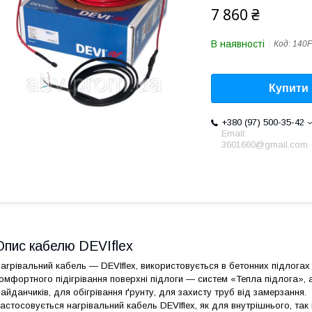
7 860 ₴
В наявності
Код:
140F
Купити
+380 (97) 500-35-42
Email:
3601660@gmail.com
Опис кабелю DEVIflex
агрівальний кабель — DEVIflex, використовується в бетонних підлога
омфортного підігрівання поверхні підлоги — систем «Тепла підлога», а
айданчиків, для обігрівання ґрунту, для захисту труб від замерзання.
астосовується нагрівальний кабель DEVIflex, як для внутрішнього, так