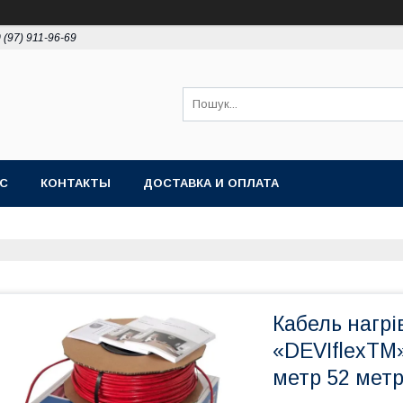
 (97) 911-96-69
АС
КОНТАКТЫ
ДОСТАВКА И ОПЛАТА
Кабель нагр
«DEVIflexTM»
метр 52 мет