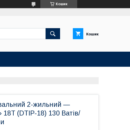
Кошик
Кошик
івальний 2-жильний —
 18T (DTIP-18) 130 Ватів/
ри