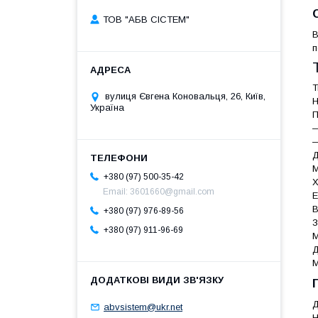
ТОВ "АБВ СІСТЕМ"
В
п
Т
вулиця Євгена Коновальця, 26, Київ,
Н
Україна
П
—
—
Д
М
+380 (97) 500-35-42
Х
Email: 3601660@gmail.com
Е
В
+380 (97) 976-89-56
З
+380 (97) 911-96-69
М
Д
М
Д
abvsistem@ukr.net
Н