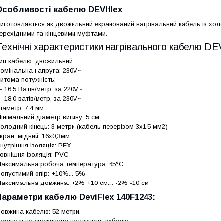
Особливості кабелю DEVIflex
иготовляється як двожильний екранований нагрівальний кабель із хо
ерехідними та кінцевими муфтами.
Технічні характеристики нагрівального кабелю DEV
ип кабелю: двожильний
омінальна напруга: 230V~
итома потужність:
 16,5 Ватів/метр, за 220V~
 18,0 ватів/метр, за 230V~
іаметр: 7,4 мм
інімальний діаметр вигину: 5 см.
олодний кінець: 3 метри (кабель перерізом 3х1,5 мм2)
кран: мідний, 16х0,3мм
нутрішня ізоляція: PEX
овнішня ізоляція: PVC
аксимальна робоча температура: 65°C
опустимий опір: +10%...-5%
аксимальна довжина: +2% +10 см.... -2% -10 см
Параметри кабелю DeviFlex 140F1243:
овжина кабелю: 52 метри.
омінальна споживана потужність кабелю: