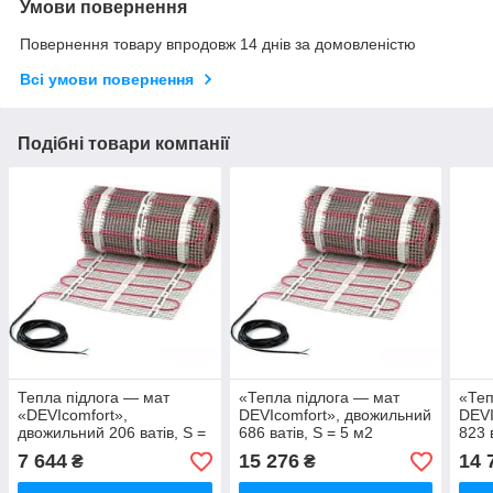
Умови повернення
Повернення товару впродовж 14 днів за домовленістю
Всі умови повернення
Подібні товари компанії
Тепла підлога — мат
«Тепла підлога — мат
«Теп
«DEVIcomfort»,
DEVIcomfort», двожильний
DEVI
двожильний 206 ватів, S =
686 ватів, S = 5 м2
823 
1,5 м2
7 644
15 276
14 
₴
₴