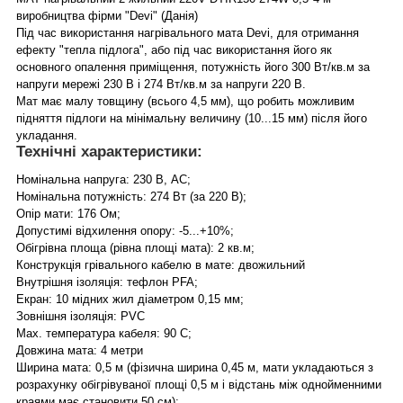
виробництва фірми "Devi" (Данія)
Під час використання нагрівального мата Devi, для отримання
ефекту "тепла підлога", або під час використання його як
основного опалення приміщення, потужність його 300 Вт/кв.м за
напруги мережі 230 В і 274 Вт/кв.м за напруги 220 В.
Мат має малу товщину (всього 4,5 мм), що робить можливим
підняття підлоги на мінімальну величину (10...15 мм) після його
укладання.
Технічні характеристики:
Номінальна напруга: 230 В, АС;
Номінальна потужність: 274 Вт (за 220 В);
Опір мати: 176 Ом;
Допустимі відхилення опору: -5...+10%;
Обігрівна площа (рівна площі мата): 2 кв.м;
Конструкція грівального кабелю в мате: двожильний
Внутрішня ізоляція: тефлон PFA;
Екран: 10 мідних жил діаметром 0,15 мм;
Зовнішня ізоляція: PVC
Max. температура кабеля: 90 С;
Довжина мата: 4 метри
Ширина мата: 0,5 м (фізична ширина 0,45 м, мати укладаються з
розрахунку обігрівуваної площі 0,5 м і відстань між однойменними
краями має становити 50 см);