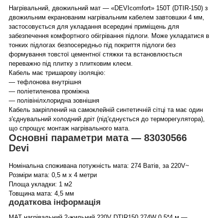
Нагрівальний, двожильний мат — «DEVIcomfort» 150T (DTIR-150) з
двожильним екранованим нагрівальним кабелем завтовшки 4 мм,
застосовується для укладання всередині приміщень для
забезпечення комфортного обігрівання підлоги. Може укладатися в
тонких підлогах безпосередньо під покриття підлоги без
формування товстої цементної стяжки та встановлюється
переважно під плитку з плитковим клеєм.
Кабель має тришарову ізоляцію:
— тефлонова внутрішня
— поліетиленова проміжна
— полівінілхлоридна зовнішня
Кабель закріплений на самоклейній синтетичній сітці та має один
з'єднувальний холодний дріт (під'єднується до терморегулятора),
що спрощує монтаж нагрівального мата.
Основні параметри мата — 83030566
Devi
Номінальна споживана потужність мата: 274 Ватів, за 220V~
Розміри мата: 0,5 м х 4 метри
Площа укладки: 1 м2
Товщина мата: 4,5 мм
додаткова інформація
МАТ нагрівальний 2-жильний 220V DTIR150 274W 0,5*4 м —