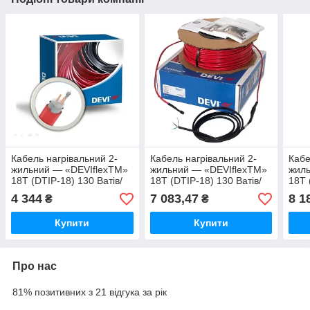
Кабель нагрівальний 2-
Кабель нагрівальний 2-
Кабе
жильний — «DEVIflexTM»
жильний — «DEVIflexTM»
жиль
18T (DTIP-18) 130 Ватів/
18T (DTIP-18) 130 Ватів/
18T 
метр 18 метрів
метр 105 метрів
метр
4 344
7 083,47
8 1
₴
₴
Купити
Купити
Про нас
81% позитивних з 21 відгука за рік