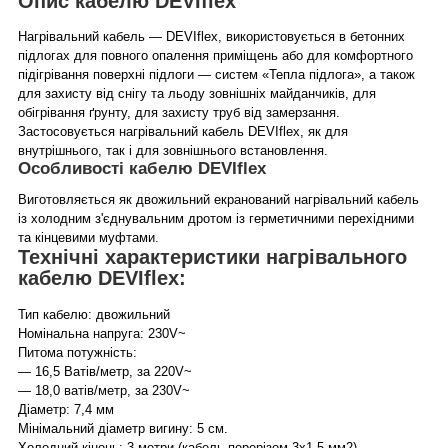
Опис кабелю DEVIflex
Нагрівальний кабель — DEVIflex, використовується в бетонних
підлогах для повного опалення приміщень або для комфортного
підігрівання поверхні підлоги — систем «Тепла підлога», а також
для захисту від снігу та льоду зовнішніх майданчиків, для
обігрівання ґрунту, для захисту труб від замерзання.
Застосовується нагрівальний кабель DEVIflex, як для
внутрішнього, так і для зовнішнього встановлення.
Особливості кабелю DEVIflex
Виготовляється як двожильний екранований нагрівальний кабель
із холодним з'єднувальним дротом із герметичними перехідними
та кінцевими муфтами.
Технічні характеристики нагрівального
кабелю DEVIflex:
Тип кабелю: двожильний
Номінальна напруга: 230V~
Питома потужність:
— 16,5 Ватів/метр, за 220V~
— 18,0 ватів/метр, за 230V~
Діаметр: 7,4 мм
Мінімальний діаметр вигину: 5 см.
Холодний кінець: 3 метри (кабель перерізом 3х1,5 мм2)