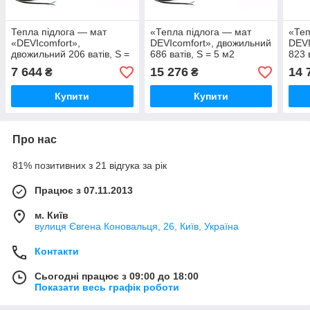
Тепла підлога — мат
«Тепла підлога — мат
«Теп
«DEVIcomfort»,
DEVIcomfort», двожильний
DEVI
двожильний 206 ватів, S =
686 ватів, S = 5 м2
823 
1,5 м2
7 644
15 276
14 
₴
₴
Купити
Купити
Про нас
81% позитивних з 21 відгука за рік
Працює з 07.11.2013
м. Київ
вулиця Євгена Коновальця, 26, Київ, Україна
Контакти
Сьогодні працює з 09:00 до 18:00
Показати весь графік роботи