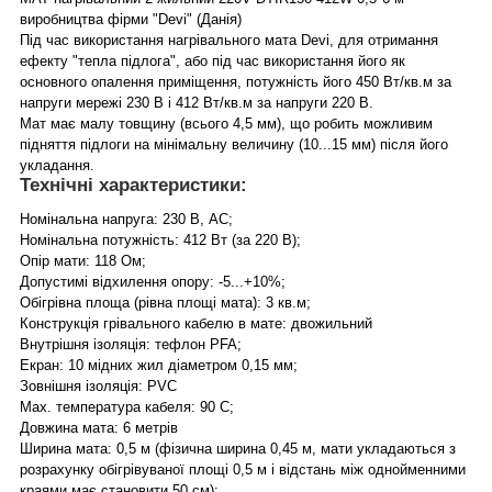
виробництва фірми "Devi" (Данія)
Під час використання нагрівального мата Devi, для отримання
ефекту "тепла підлога", або під час використання його як
основного опалення приміщення, потужність його 450 Вт/кв.м за
напруги мережі 230 В і 412 Вт/кв.м за напруги 220 В.
Мат має малу товщину (всього 4,5 мм), що робить можливим
підняття підлоги на мінімальну величину (10...15 мм) після його
укладання.
Технічні характеристики:
Номінальна напруга: 230 В, АС;
Номінальна потужність: 412 Вт (за 220 В);
Опір мати: 118 Ом;
Допустимі відхилення опору: -5...+10%;
Обігрівна площа (рівна площі мата): 3 кв.м;
Конструкція грівального кабелю в мате: двожильний
Внутрішня ізоляція: тефлон PFA;
Екран: 10 мідних жил діаметром 0,15 мм;
Зовнішня ізоляція: PVC
Max. температура кабеля: 90 С;
Довжина мата: 6 метрів
Ширина мата: 0,5 м (фізична ширина 0,45 м, мати укладаються з
розрахунку обігрівуваної площі 0,5 м і відстань між однойменними
краями має становити 50 см);