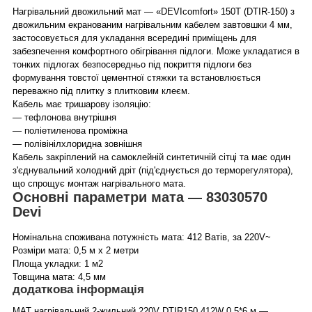
Нагрівальний двожильний мат — «DEVIcomfort» 150T (DTIR-150) з
двожильним екранованим нагрівальним кабелем завтовшки 4 мм,
застосовується для укладання всередині приміщень для
забезпечення комфортного обігрівання підлоги. Може укладатися в
тонких підлогах безпосередньо під покриття підлоги без
формування товстої цементної стяжки та встановлюється
переважно під плитку з плитковим клеєм.
Кабель має тришарову ізоляцію:
— тефлонова внутрішня
— поліетиленова проміжна
— полівінілхлоридна зовнішня
Кабель закріплений на самоклейній синтетичній сітці та має один
з'єднувальний холодний дріт (під'єднується до терморегулятора),
що спрощує монтаж нагрівального мата.
Основні параметри мата — 83030570
Devi
Номінальна споживана потужність мата: 412 Ватів, за 220V~
Розміри мата: 0,5 м х 2 метри
Площа укладки: 1 м2
Товщина мата: 4,5 мм
додаткова інформація
МАТ нагрівальний 2-жильний 220V DTIR150 412W 0,5*6 м —