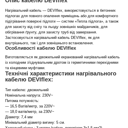
Опис кабелю DEVIflex
Нагрівальний кабель — DEVIflex, використовується в бетонних
підлогах для повного опалення приміщень або для комфортного
підігрівання поверхні підлоги — систем «Тепла підлога», а також
для захисту від снігу та льоду зовнішніх майданчиків, для
обігрівання ґрунту, для захисту труб від замерзання.
Застосовується нагрівальний кабель DEVIflex, як для
внутрішнього, так і для зовнішнього встановлення.
Особливості кабелю DEVIflex
Виготовляється як двожильний екранований нагрівальний кабель
із холодним з'єднувальним дротом із герметичними перехідними
та кінцевими муфтами.
Технічні характеристики нагрівального
кабелю DEVIflex:
Тип кабелю: двожильний
Номінальна напруга: 230V~
Питома потужність:
— 16,5 Ватів/метр, за 220V~
— 18,0 ватів/метр, за 230V~
Діаметр: 7,4 мм
Мінімальний діаметр вигину: 5 см.
Холодний кінець: 3 метри (кабель перерізом 3х1,5 мм2)