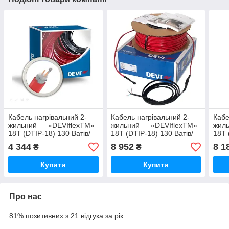
Кабель нагрівальний 2-
Кабель нагрівальний 2-
Кабе
жильний — «DEVIflexTM»
жильний — «DEVIflexTM»
жиль
18T (DTIP-18) 130 Ватів/
18T (DTIP-18) 130 Ватів/
18T 
метр 18 метрів
метр 59 метра
метр
4 344
8 952
8 1
₴
₴
Купити
Купити
Про нас
81% позитивних з 21 відгука за рік