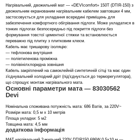
Нагрівальний, двожильний мат — «DEVIcomfort» 150T (DTIR-150) з
двожильним екранованим нагрівальним кабелем завтовшки 4 мм,
застосовується для укладання всередині приміщень для
забезпечення комфортного обігрівання підлоги. Може укладатися в
тонких підлогах безпосередньо під покриття підлоги без
формування товстої цементної стяжки та встановлюється
переважно під плитку з плитковим клеєм.
Кабель має тришарову ізоляцію:
— тефлонова внутрішня
— поліетиленова проміжна
— полівінілхлоридна зовнішня
Кабель закріплений на самоклейній синтетичній сітці та має один
з'єднувальний холодний дріт (під'єднується до терморегулятора),
що спрощує монтаж нагрівального мата.
Основні параметри мата — 83030562
Devi
Номінальна споживана потужність мата: 686 Ватів, за 220V~
Розміри мата: 0,5 м х 10 метрів
Площа укладки: 5 м2
Товщина мата: 4,5 мм
додаткова інформація
МАТ нагрівальний 2-жильний 220V DTIR150 686W 0,5х10 м —