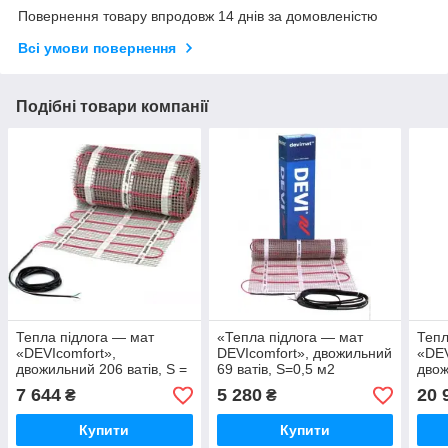
Повернення товару впродовж 14 днів за домовленістю
Всі умови повернення
Подібні товари компанії
Тепла підлога — мат
«Тепла підлога — мат
Тепл
«DEVIcomfort»,
DEVIcomfort», двожильний
«DEV
двожильний 206 ватів, S =
69 ватів, S=0,5 м2
двож
1,5 м2
ваті
7 644
5 280
20 
₴
₴
м) 4
Купити
Купити