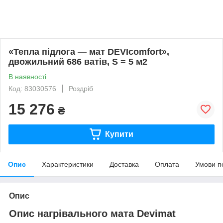
«Тепла підлога — мат DEVIcomfort»,
двожильний 686 ватів, S = 5 м2
В наявності
Код: 83030576
Роздріб
15 276
₴
Купити
Опис
Характеристики
Доставка
Оплата
Умови п
Опис
Опис нагрівального мата Devimat