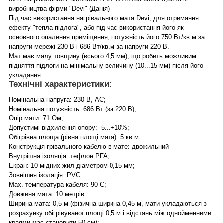
виробництва фірми "Devi" (Данія)
Під час використання нагрівального мата Devi, для отримання
ефекту "тепла підлога", або під час використання його як
основного опалення приміщення, потужність його 750 Вт/кв.м за
напруги мережі 230 В і 686 Вт/кв.м за напруги 220 В.
Мат має малу товщину (всього 4,5 мм), що робить можливим
підняття підлоги на мінімальну величину (10...15 мм) після його
укладання.
Технічні характеристики:
Номінальна напруга: 230 В, АС;
Номінальна потужність: 686 Вт (за 220 В);
Опір мати: 71 Ом;
Допустимі відхилення опору: -5...+10%;
Обігрівна площа (рівна площі мата): 5 кв.м
Конструкція грівального кабелю в мате: двожильний
Внутрішня ізоляція: тефлон PFA;
Екран: 10 мідних жил діаметром 0,15 мм;
Зовнішня ізоляція: PVC
Max. температура кабеля: 90 С;
Довжина мата: 10 метрів
Ширина мата: 0,5 м (фізична ширина 0,45 м, мати укладаються з
розрахунку обігрівуваної площі 0,5 м і відстань між однойменними
краями має становити 50 см);